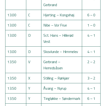
Gerbrand
13.00
C
Hjerting – Kongehøj
6 – 0
13.00
C
Nibe – Vor Frue
1 – 0
13.00
D
Sct. Hans – Hillerød
4 – 1
Vest
13.00
D
Skovlunde – Himmelev
4 – 1
13.50
V
Gerbrand –
2 – 2
Herredsåsen
13.50
X
Stilling – Rørkjær
3 – 2
13.50
Y
Åvang – Nyrup
4 – 1
13.50
Y
Tingløkke – Søndermark
6 – 1