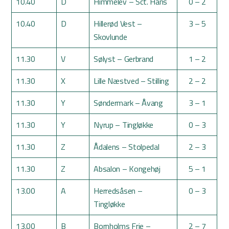
10.40
D
Himmelev – Sct. Hans
0 – 2
10.40
D
Hillerød Vest –
3 – 5
Skovlunde
11.30
V
Sølyst – Gerbrand
1 – 2
11.30
X
Lille Næstved – Stilling
2 – 2
11.30
Y
Søndermark – Åvang
3 – 1
11.30
Y
Nyrup – Tingløkke
0 – 3
11.30
Z
Ådalens – Stolpedal
2 – 3
11.30
Z
Absalon – Kongehøj
5 – 1
13.00
A
Herredsåsen –
0 – 3
Tingløkke
13.00
B
Bornholms Frie –
2 – 7