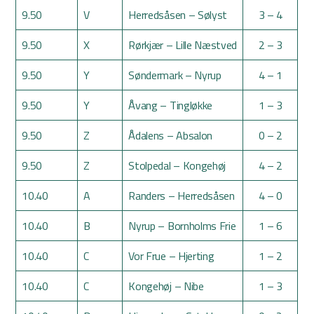
9.50
V
Herredsåsen – Sølyst
3 – 4
9.50
X
Rørkjær – Lille Næstved
2 – 3
9.50
Y
Søndermark – Nyrup
4 – 1
9.50
Y
Åvang – Tingløkke
1 – 3
9.50
Z
Ådalens – Absalon
0 – 2
9.50
Z
Stolpedal – Kongehøj
4 – 2
10.40
A
Randers – Herredsåsen
4 – 0
10.40
B
Nyrup – Bornholms Frie
1 – 6
10.40
C
Vor Frue – Hjerting
1 – 2
10.40
C
Kongehøj – Nibe
1 – 3