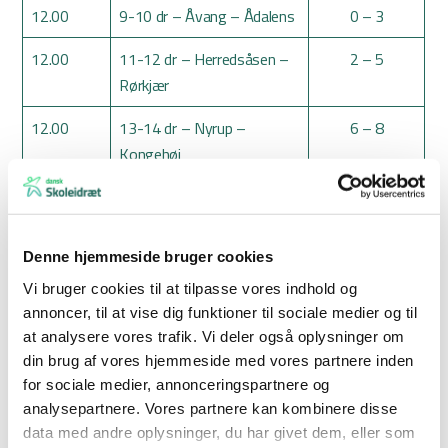
12.00
9-10 dr – Åvang – Ådalens
0 – 3
12.00
11-12 dr – Herredsåsen –
2 – 5
Rørkjær
12.00
13-14 dr – Nyrup –
6 – 8
Kongehøj
13.00
Finale pi – Sct. Hans –
2 – 1
Hjerting
Denne hjemmeside bruger cookies
13.00
Finale dr – Søndermark –
3 – 1
Vi bruger cookies til at tilpasse vores indhold og
Absalon
annoncer, til at vise dig funktioner til sociale medier og til
at analysere vores trafik. Vi deler også oplysninger om
Fairplay
Piger
Randers
din brug af vores hjemmeside med vores partnere inden
pris
Realskole
for sociale medier, annonceringspartnere og
analysepartnere. Vores partnere kan kombinere disse
Fairplay
Drenge
Stilling Skole
data med andre oplysninger, du har givet dem, eller som
pris