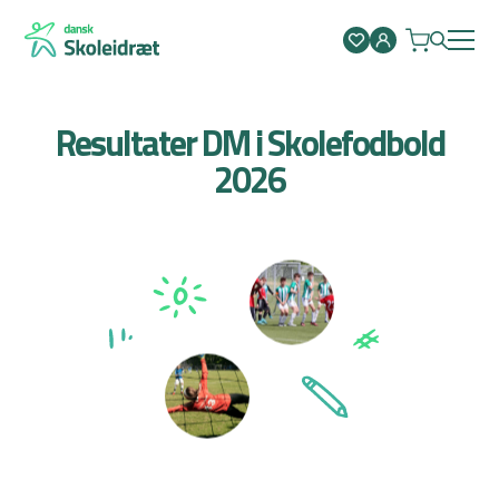
Spring
til
indhold
Resultater DM i Skolefodbold
2026