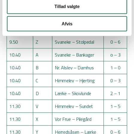
9.50
V
Bankager – Himmelev
0 – 5
Tillad valgte
9.50
X
Sølyst – Vor Frue
3 – 2
Afvis
9.50
Y
Ansgar – Herredsåsen
2 – 1
9.50
Z
Svaneke – Stolpedal
0 – 6
10.40
A
Svaneke – Bankager
o – 3
10.40
B
Nr. Alslev – Damhus
1 – 0
10.40
C
Himmelev – Hjerting
0 – 3
10.40
D
Lærke – Skovlunde
2 – 1
11.30
V
Himmelev – Sundet
1 – 5
11.30
X
Vor Frue – Pilegård
1 – 5
11.30
Y
Herredsåsen – Lærke
0 – 6