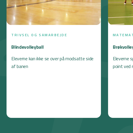
TRIVSEL OG SAMARBEJDE
MATEMA
Blindevolleyball
Brøkvolle
Eleverne kan ikke se over på modsatte side
Eleverne sp
af banen
point ved 