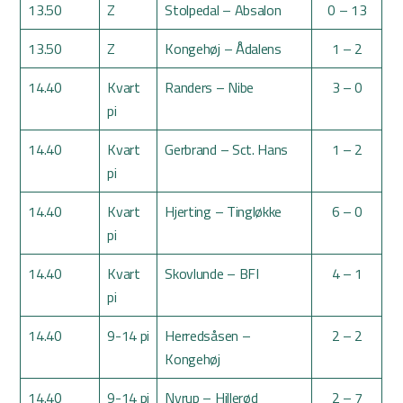
13.50
Z
Stolpedal – Absalon
0 – 13
13.50
Z
Kongehøj – Ådalens
1 – 2
14.40
Kvart
Randers – Nibe
3 – 0
pi
14.40
Kvart
Gerbrand – Sct. Hans
1 – 2
pi
14.40
Kvart
Hjerting – Tingløkke
6 – 0
pi
14.40
Kvart
Skovlunde – BFI
4 – 1
pi
14.40
9-14 pi
Herredsåsen –
2 – 2
Kongehøj
14.40
9-14 pi
Nyrup – Hillerød
2 – 7