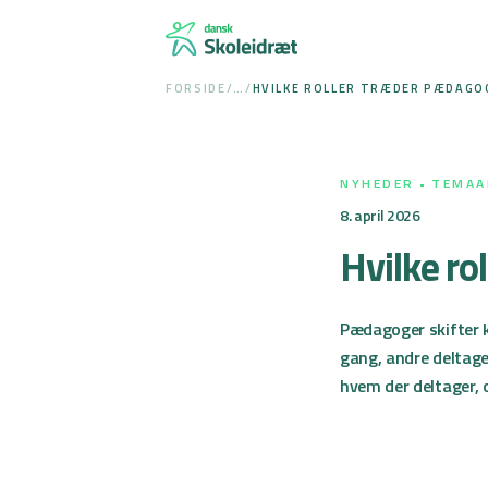
Spring
til
indhold
FORSIDE
/
…
/
HVILKE ROLLER TRÆDER PÆDAGOG
NYHEDER
TEMAA
8. april 2026
Hvilke ro
Pædagoger skifter k
gang, andre deltager
hvem der deltager, 