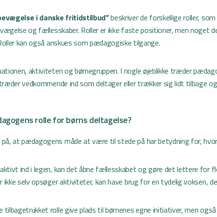
evægelse i danske fritidstilbud”
beskriver de forskellige roller, s
evægelse og fællesskaber. Roller er ikke faste positioner, men noget 
. Roller kan også anskues som pædagogiske tilgange.
ationen, aktiviteten og børnegruppen. I nogle øjeblikke træder pæd
e træder vedkommende ind som deltager eller trækker sig lidt tilbage og
gogens rolle for børns deltagelse?
på, at pædagogens måde at være til stede på har betydning for, hvor
tivt ind i legen, kan det åbne fællesskabet og gøre det lettere for f
r ikke selv opsøger aktiviteter, kan have brug for en tydelig voksen, der
ilbagetrukket rolle give plads til børnenes egne initiativer, men også