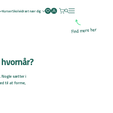
Kurser
Skoleidræt nær dig
Åben
menu
r
e
h
e
r
e
m
d
n
i
F
g hvornår?
. Nogle sætter i
ed til at forme,