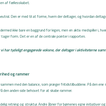
ten af fællesskabet.
 neutral. Den er med til at forme, hvem der deltager, og hvordan deltag
dermed ikke bare en baggrund for legen, men en aktiv medspiller i, hve
tager form. Det er en af de centrale pointer i rapporten.
 at vi har tydeligt engagerede voksne, der deltager i aktiviteterne s
 frihed og rammer
 sammen med den balance, som præger fritidstilbuddene. På den ene 
 På den anden side behovet for at skabe rammer.
ydelig retning og struktur. Andre åbner for børnenes egne initiativer o