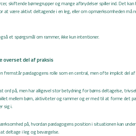
cer, skiftende børnegrupper og mange afbrydelser spiller ind. Det kan 
or at være aktivt deltagende i en leg, eller om opmærksomheden må r
 også et spørgsmål om rammer, ikke kun intentioner.
e overset del af praksis
n fremstår pædagogens rolle som en central, men ofte implicit del af 
at ord på, men har alligevel stor betydning for børns deltagelse, trivse
pillet mellem børn, aktiviteter og rammer og er med til at forme det 
sig i.
ærksomhed på, hvordan pædagogens position i situationen kan unders
 at deltage i leg og bevægelse.