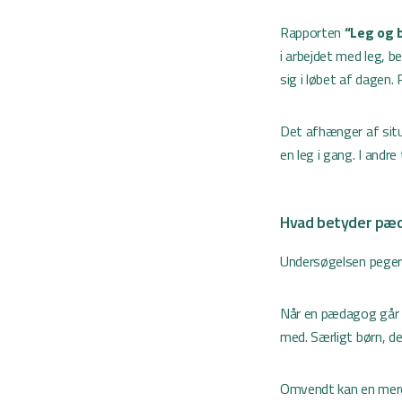
Rapporten
“Leg og b
i arbejdet med leg, b
sig i løbet af dagen
Det afhænger af situ
en leg i gang. I andr
Hvad betyder pæda
Undersøgelsen peger 
Når en pædagog går ak
med. Særligt børn, de
Omvendt kan en mere t