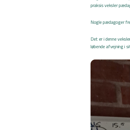
praksis veksler pæda
Nogle pædagoger frem
Det er i denne veksle
løbende afvejning i s