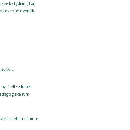
have betydning for,
ettes mod overblik
praksis.
l og fællesskaber.
pædagogiske rum,
tøtte eller udfordre