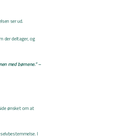
elsen ser ud.
m der deltager, og
ammen med børnene.” –
side ønsket om at
g selvbestemmelse. I