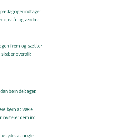
om pædagoger indtager
der opstår og ændrer
agogen frem og sætter
 skaber overblik.
dan børn deltager.
lere børn at være
 inviterer dem ind.
 betyde, at nogle