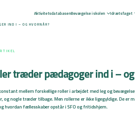
Aktivitetsdatabasen
Bevægelse i skolen
Idrætsfaget
ER IND I – OG HVORNÅR?
RTIKEL
ller træder pædagoger ind i – o
onstant mellem forskellige roller i arbejdet med leg og bevægelse
, og nogle træder tilbage. Men rollerne er ikke ligegyldige. De er m
og hvordan fællesskaber opstår i SFO og fritidshjem.