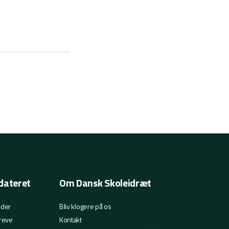
dateret
Om Dansk Skoleidræt
eder
Bliv klogere på os
reve
Kontakt