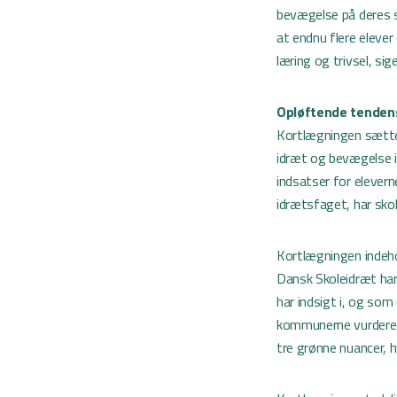
bevægelse på deres s
at endnu flere elever
læring og trivsel, si
Opløftende tenden
Kortlægningen sætter
idræt og bevægelse 
indsatser for elever
idrætsfaget, har sko
Kortlægningen indeho
Dansk Skoleidræt har
har indsigt i, og so
kommunerne vurderet 
tre grønne nuancer, 