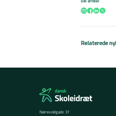
Del artikel
Relaterede ny
Nørrevoldgade 37