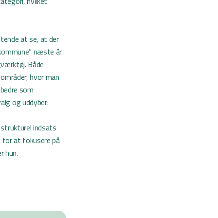
tegori, hvilket
tende at se, at der
skommune” næste år.
gværktøj. Både
å områder, hvor man
e bedre som
alg og uddyber:
strukturel indsats
 for at fokusere på
r hun.