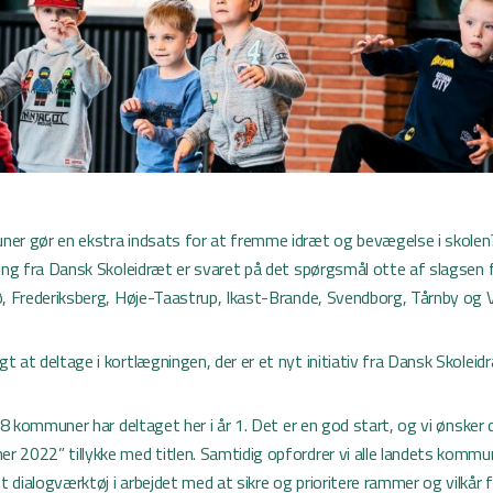
er gør en ekstra indsats for at fremme idræt og bevægelse i skolen?
ing fra Dansk Skoleidræt er svaret på det spørgsmål otte af slagsen f
ø, Frederiksberg, Høje-Taastrup, Ikast-Brande, Svendborg, Tårnby og V
 at deltage i kortlægningen, der er et nyt initiativ fra Dansk Skoleid
 38 kommuner har deltaget her i år 1. Det er en god start, og vi ønsker
 2022” tillykke med titlen. Samtidig opfordrer vi alle landets kommun
dialogværktøj i arbejdet med at sikre og prioritere rammer og vilkår 