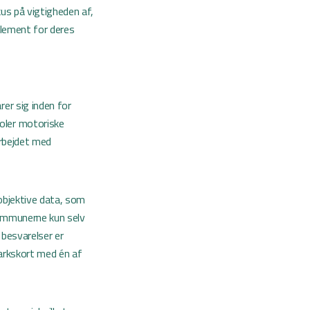
us på vigtigheden af,
element for deres
er sig inden for
oler motoriske
arbejdet med
objektive data, som
kommunerne kun selv
besvarelser er
arkskort med én af