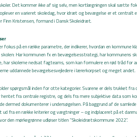
koler. Det kommer ikke af sig selv, men kortlægningen skal sætte fok
 oplever en varieret skoledag, hvor idræt og bevægelse er et centralt 
ger Finn Kristensen, formand i Dansk Skoleidræt.
ser
 fokus på en række parametre, der indikerer, hvordan en kommune klar
i skolen: Har kommunen fx en bevægelsesstrategi, har kommunens sk
ne, har skolerne nedsat fagteams, som kan formulere en rød tråd for 
lerne uddannede bevægelsesvejledere i lærerkorpset og meget andet.
lder spørgsmål inden for otte kategorier. Svarene er dels trukket fra 
 hentet fra centrale registre, og dels fra mere subjektive data som 
m de dermed dokumenterer i undersøgelsen. På baggrund af de samlede 
ud fra en række kriterier og vægtninger – og indplaceret på et danm
hvor den mørkegrønne udløser titlen ”Skoleidrætskommune 2022”.