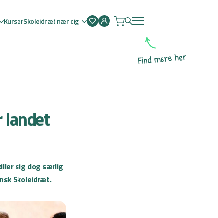
Kurser
Skoleidræt nær dig
Åben
menu
r
e
h
e
r
e
m
d
n
i
F
r landet
ller sig dog særlig
nsk Skoleidræt.