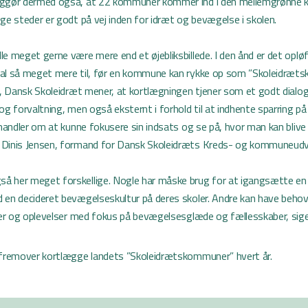
iggør dermed også, at 22 kommuner kommer ind i den mellemgrønne ka
ge steder er godt på vej inden for idræt og bevægelse i skolen.
e meget gerne være mere end et øjebliksbillede. I den ånd er det opløf
kal så meget mere til, før en kommune kan rykke op som ”Skoleidræt
ér, Dansk Skoleidræt mener, at kortlægningen tjener som et godt dialo
og forvaltning, men også eksternt i forhold til at indhente sparring p
 handler om at kunne fokusere sin indsats og se på, hvor man kan bliv
 Dinis Jensen, formand for Dansk Skoleidræts Kreds- og kommuneudv
 her meget forskellige. Nogle har måske brug for at igangsætte en 
 en decideret bevægelseskultur på deres skoler. Andre kan have behov
eter og oplevelser med fokus på bevægelsesglæde og fællesskaber, sige
 fremover kortlægge landets ”Skoleidrætskommuner” hvert år.