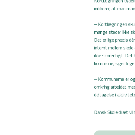
Kortlægningen tydel
indikerer, at man man
– Kortlægningen skull
mange steder ikke s
Det er lige præcis d
internt mellem skole 
ikke scorer højt. Det
kommune, siger Inge
– Kommunerne er også
omkring arbejdet med
deltagelse i aktivit
Dansk Skoleidræt vil