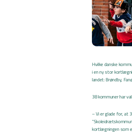
Hvilke danske kommun
i en ny stor kortlægn
landet: Brøndby, Fan
38 kommuner har valgt
– Vi er glade for, at
”Skoleidrætskommuner
kortlægningen som et 