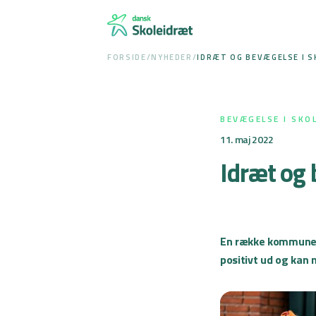
Spring
til
indhold
FORSIDE
/
NYHEDER
/
IDRÆT OG BEVÆGELSE I S
BEVÆGELSE I SKO
11. maj 2022
Idræt og 
En række kommuner p
positivt ud og kan