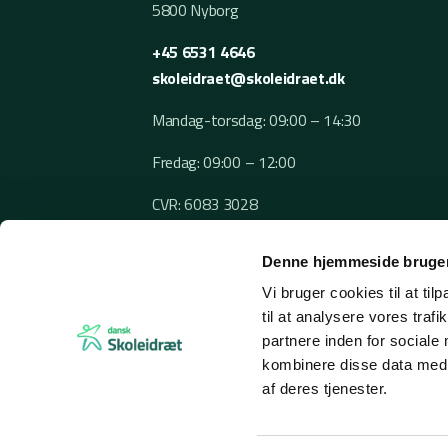
5800 Nyborg
+45 6531 4646
skoleidraet@skoleidraet.dk
Mandag-torsdag: 09:00 – 14:30
Fredag: 09:00 – 12:00
CVR: 6083 3028
Denne hjemmeside bruger
Vi bruger cookies til at til
til at analysere vores tra
partnere inden for sociale
kombinere disse data med a
af deres tjenester.
© 2026 Dansk Skoleidræt