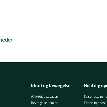
heder
Idræt og bevægelse
Hold dig op
Aktivitetsdatabasen
Se seneste nyh
Bevægelse i skolen
Tilmeld nyhedsb