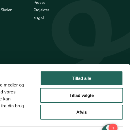
Presse
i Skolen
Projekter
English
Tillad alle
ale medier og
ed vores
Tillad valgte
re kan
fra din brug
Afvis
Handelsbetingelser
Privatlivspolitik
Cookies