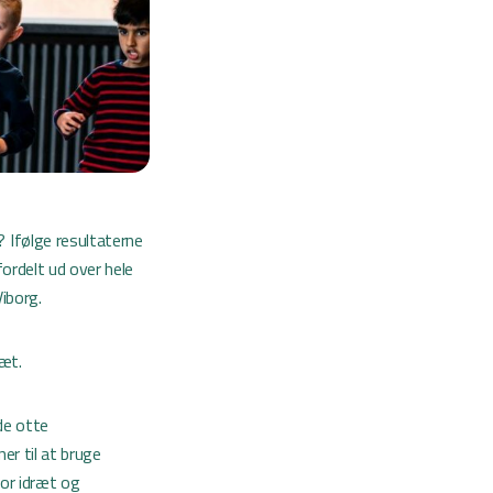
 Ifølge resultaterne
ordelt ud over hele
iborg.
ræt.
 de otte
er til at bruge
for idræt og