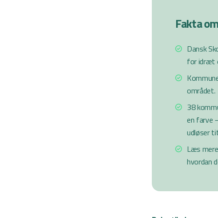
Fakta o
Dansk Sko
for idræt
Kommunern
området.
38 kommun
en farve 
udløser t
Læs mere
hvordan d