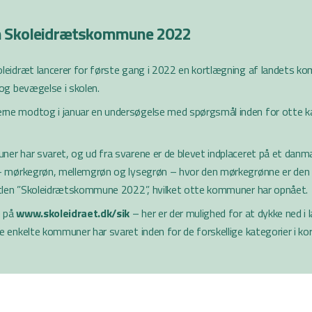
m Skoleidrætskommune 2022
leidræt lancerer for første gang i 2022 en kortlægning af landets k
 og bevægelse i skolen.
e modtog i januar en undersøgelse med spørgsmål inden for otte ka
er har svaret, og ud fra svarene er de blevet indplaceret på et dan
– mørkegrøn, mellemgrøn og lysegrøn – hvor den mørkegrønne er den
itlen ”Skoleidrætskommune 2022”, hvilket otte kommuner har opnået.
 på
www.skoleidraet.dk/sik
– her er der mulighed for at dykke ned i 
e enkelte kommuner har svaret inden for de forskellige kategorier i ko