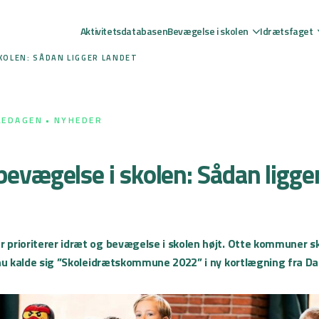
Aktivitetsdatabasen
Bevægelse i skolen
Idrætsfaget
KOLEN: SÅDAN LIGGER LANDET
LEDAGEN
NYHEDER
bevægelse i skolen: Sådan ligge
rioriterer idræt og bevægelse i skolen højt. Otte kommuner ski
 nu kalde sig ”Skoleidrætskommune 2022” i ny kortlægning fra Da