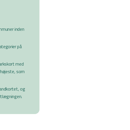
ommuner inden
tegorier på
markskort med
 højeste, som
landkortet, og
rtlægningen.