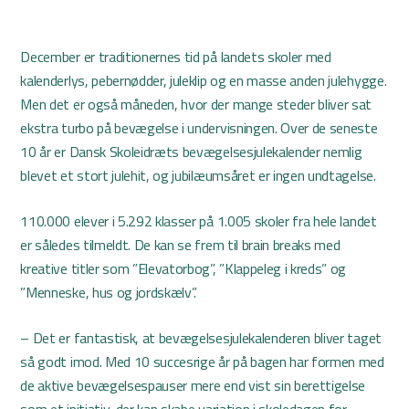
December er traditionernes tid på landets skoler med
kalenderlys, pebernødder, juleklip og en masse anden julehygge.
Men det er også måneden, hvor der mange steder bliver sat
ekstra turbo på bevægelse i undervisningen. Over de seneste
10 år er Dansk Skoleidræts bevægelsesjulekalender nemlig
blevet et stort julehit, og jubilæumsåret er ingen undtagelse.
110.000 elever i 5.292 klasser på 1.005 skoler fra hele landet
er således tilmeldt. De kan se frem til brain breaks med
kreative titler som ”Elevatorbog”, ”Klappeleg i kreds” og
”Menneske, hus og jordskælv”.
– Det er fantastisk, at bevægelsesjulekalenderen bliver taget
så godt imod. Med 10 succesrige år på bagen har formen med
de aktive bevægelsespauser mere end vist sin berettigelse