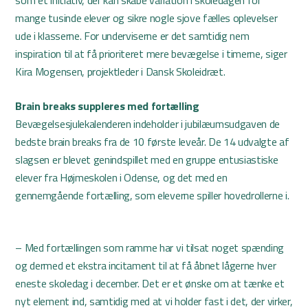
som et initiativ, der kan skabe variation i skoledagen for
mange tusinde elever og sikre nogle sjove fælles oplevelser
ude i klasserne. For underviserne er det samtidig nem
inspiration til at få prioriteret mere bevægelse i timerne, siger
Kira Mogensen, projektleder i Dansk Skoleidræt.
Brain breaks suppleres med fortælling
Bevægelsesjulekalenderen indeholder i jubilæumsudgaven de
bedste brain breaks fra de 10 første leveår. De 14 udvalgte af
slagsen er blevet genindspillet med en gruppe entusiastiske
elever fra Højmeskolen i Odense, og det med en
gennemgående fortælling, som eleverne spiller hovedrollerne i.
– Med fortællingen som ramme har vi tilsat noget spænding
og dermed et ekstra incitament til at få åbnet lågerne hver
eneste skoledag i december. Det er et ønske om at tænke et
nyt element ind, samtidig med at vi holder fast i det, der virker,