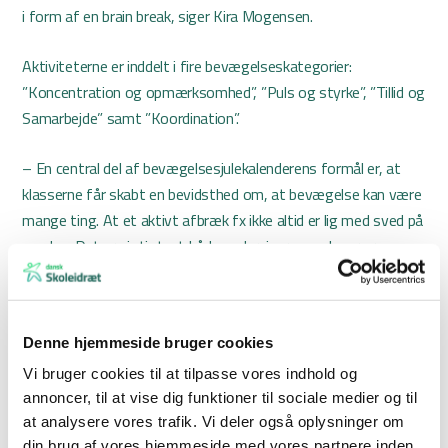
i form af en brain break, siger Kira Mogensen.
Aktiviteterne er inddelt i fire bevægelseskategorier:
”Koncentration og opmærksomhed”, ”Puls og styrke”, ”Tillid og
Samarbejde” samt ”Koordination”.
– En central del af bevægelsesjulekalenderens formål er, at
klasserne får skabt en bevidsthed om, at bevægelse kan være
mange ting. At et aktivt afbræk fx ikke altid er lig med sved på
panden. Det er vigtigt, at både undervisere og elever er
bevidste om, at bevægelse kan have mange former og tjene
forskellige formål, siger Kira Mogensen.
Denne hjemmeside bruger cookies
Vigtigt for læringsparatheden
Bevægelsesjulekalenderen er digital og gratis at deltage i. Alle
Vi bruger cookies til at tilpasse vores indhold og
lærere/pædagoger, der har tilmeldt deres klasse, får hver
annoncer, til at vise dig funktioner til sociale medier og til
at analysere vores trafik. Vi deler også oplysninger om
skoledag tilsendt en mail med link til morgendagens låge, som
din brug af vores hjemmeside med vores partnere inden