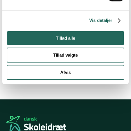
navigation og ikke mindst meget flottere med et mere
indbydende og legende design.
Vis detaljer
OBS! Det er umuligt at lancere en ny hjemmeside uden fejl.
Hvis du oplever døde links, en funktion der fejler, eller noget
Tillad alle
helt tredje, så giv os et praj, så vi kan rette det. Send os en
mail på
web@skoleidraet.dk
– på forhånd tak for hjælpen!
Tillad valgte
Del artikel
Afvis