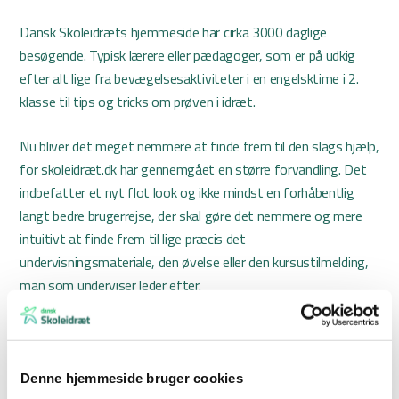
Dansk Skoleidræts hjemmeside har cirka 3000 daglige
besøgende. Typisk lærere eller pædagoger, som er på udkig
efter alt lige fra bevægelsesaktiviteter i en engelsktime i 2.
klasse til tips og tricks om prøven i idræt.
Nu bliver det meget nemmere at finde frem til den slags hjælp,
for skoleidræt.dk har gennemgået en større forvandling. Det
indbefatter et nyt flot look og ikke mindst en forhåbentlig
langt bedre brugerrejse, der skal gøre det nemmere og mere
intuitivt at finde frem til lige præcis det
undervisningsmateriale, den øvelse eller den kursustilmelding,
man som underviser leder efter.
– Dansk Skoleidræt vil skabe en skole i konstant bevægelse,
og det sker kun, hvis skolens aktører er motiverede,
inspirerede og godt klædt på. Den opgave kan skoleidræt.dk
Denne hjemmeside bruger cookies