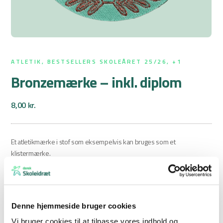
ATLETIK, BESTSELLERS SKOLEÅRET 25/26, +1
Bronzemærke – inkl. diplom
8,00
kr.
Et atletikmærke i stof som eksempelvis kan bruges som et
klistermærke.
Husk: Er din skole
Medlem+
får I 15 % rabat.
Denne hjemmeside bruger cookies
Prisen er inkl. moms.
Hertil tillægges fragt og ekspeditionsgebyr
Vi bruger cookies til at tilpasse vores indhold og
jvf.
Dansk Skoleidræts handelsbetingelser
.