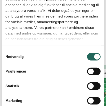
annoncer, til at vise dig funktioner til sociale medier og til
Læs mere om
skoleatletik
.
at analysere vores trafik. Vi deler også oplysninger om
din brug af vores hjemmeside med vores partnere inden
for sociale medier, annonceringspartnere og
analysepartnere. Vores partnere kan kombinere disse
Tilføj til kurv
data med andre oplysninger, du har givet dem, eller som
de har indsamlet fra din brug af deres tjenester.
Relaterede produkter
Samtykkevalg
Nødvendig
Præferencer
Statistik
Marketing