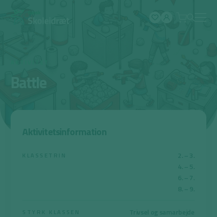
Spring
til
indhold
AKTIVITET
Battle
Aktivitetsinformation
2. – 3.
KLASSETRIN
4. – 5.
6. – 7.
8. – 9.
Trivsel og samarbejde
STYRK KLASSEN