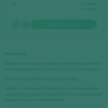
1 – 10 min.
TID
10 – 20 min.
Print aktiviteten
Body twister
Eleverne er sammen i par. Underviseren fortæller, hvor på kroppen
man skal røre hinanden. Fx ” hand to foot” eller “knee to elbow”.
Positionerne skal holdes indtil næste kommando.
Formålet er, at eleverne får kendskab til de forskellige kropsdele
og kender disses gloser på engelsk (eller andet sprog). Aktiviteten
kan også bruges som repetitionsøvelse.