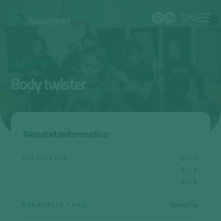
Spring
til
indhold
AKTIVITET
Body twister
Aktivitetsinformation
0. – 1.
KLASSETRIN
2. – 3.
4. – 5.
Sprogfag
BEVÆGELSE I FAG