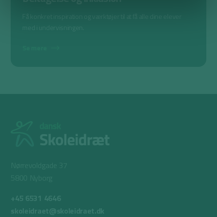
Få konkret inspiration og værktøjer til at få alle dine elever
med i undervisningen.
Se mere
Nørrevoldgade 37
5800 Nyborg
+45 6531 4646
skoleidraet@skoleidraet.dk