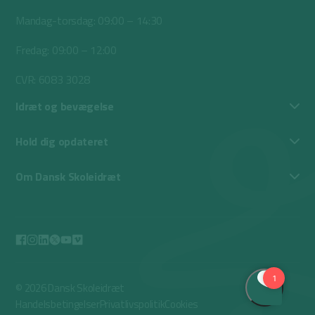
Mandag-torsdag: 09:00 – 14:30
Fredag: 09:00 – 12:00
CVR: 6083 3028
Idræt og bevægelse
Hold dig opdateret
Om Dansk Skoleidræt
© 2026 Dansk Skoleidræt
Handelsbetingelser
Privatlivspolitik
Cookies