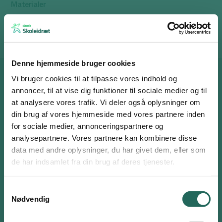
Materialer
Ingen
Denne hjemmeside bruger cookies
Vi bruger cookies til at tilpasse vores indhold og
Anbefalinger til dig
annoncer, til at vise dig funktioner til sociale medier og til
at analysere vores trafik. Vi deler også oplysninger om
din brug af vores hjemmeside med vores partnere inden
for sociale medier, annonceringspartnere og
analysepartnere. Vores partnere kan kombinere disse
Log ind eller opret en gratis bruger
data med andre oplysninger, du har givet dem, eller som
Som bruger har du adgang til alle aktiviteter i
de har indsamlet fra din brug af deres tjenester.
Ugens Øvelse
Aktivitetsdatabasen og kan tilføje favoritter på hele
siden.
Samtykkevalg
Få ny inspiration hver uge til aktive øvelser, du kan bruge i din
Nødvendig
undervisning.
Brugernavn eller email