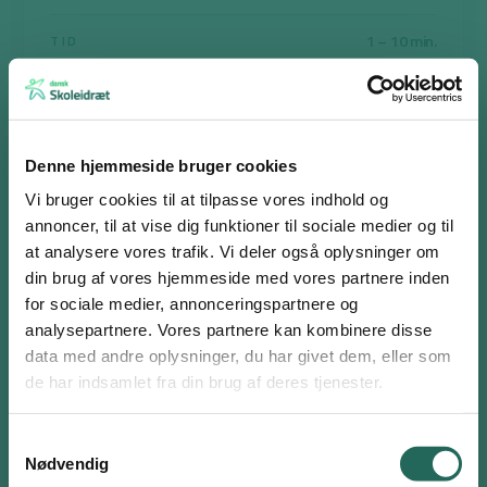
1 – 10 min.
TID
10 – 20 min.
Print aktiviteten
Denne hjemmeside bruger cookies
Vi bruger cookies til at tilpasse vores indhold og
annoncer, til at vise dig funktioner til sociale medier og til
at analysere vores trafik. Vi deler også oplysninger om
Brug jeres arme som net
din brug af vores hjemmeside med vores partnere inden
for sociale medier, annonceringspartnere og
Børnene går sammen i par og står overfor hinanden.
analysepartnere. Vores partnere kan kombinere disse
De holder hinanden i hænderne med deres venstre hånd. Med
Log ind eller opret en gratis bruger
data med andre oplysninger, du har givet dem, eller som
deres højre hånd har de et bat eller en bog klar til at spille med.
Som bruger har du adgang til alle aktiviteter i
de har indsamlet fra din brug af deres tjenester.
Børnene spiller med hinanden ved at spille en bordtennisbold
Aktivitetsdatabasen og kan tilføje favoritter på hele
over deres venstre arm, som på den måde fungerer som et
siden.
Samtykkevalg
net. Børnene bevæger sig rundt efter bolden uden at slippe
Nødvendig
Brugernavn eller email
hinandens hænder og spiller hele tiden bolden tilbage over