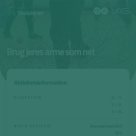
Spring
til
indhold
AKTIVITET
Brug jeres arme som net
Aktivitetsinformation
0. – 1.
KLASSETRIN
2. – 3.
4. – 5.
Bevægelsesbånd
ØVRIG SKOLETID
SFO