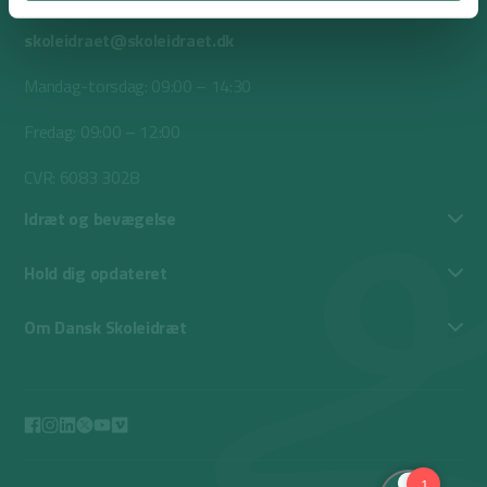
+45 6531 4646
skoleidraet@skoleidraet.dk
Mandag-torsdag: 09:00 – 14:30
Fredag: 09:00 – 12:00
CVR: 6083 3028
Idræt og bevægelse
Hold dig opdateret
Om Dansk Skoleidræt