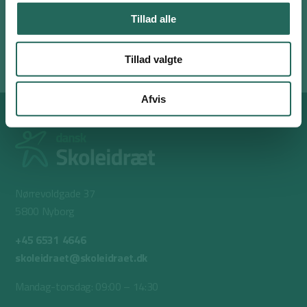
afhængigt af, hvad der passer bedst for dig som underviser
Tillad alle
Aktiviteten er en del af forløbet FitnessTendenser, som findes til
Indskoling
,
Mellemtrin
og
Udskoling
.
Tillad valgte
Afvis
Nørrevoldgade 37
5800 Nyborg
+45 6531 4646
skoleidraet@skoleidraet.dk
Mandag-torsdag: 09:00 – 14:30