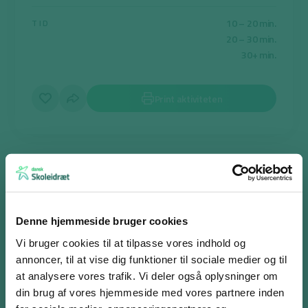
10 – 20 min.
TID
20 – 30 min.
30+ min.
Print aktiviteten
De fire yogafærdigheder
Formålet er, at eleverne får kendskab til og erfaring med de
Denne hjemmeside bruger cookies
grundlæggende færdigheder indenfor yoga.
Vi bruger cookies til at tilpasse vores indhold og
Underviseren (eller videoen) instruerer og eleverne følger med. Til
annoncer, til at vise dig funktioner til sociale medier og til
brug på mellemtrinnet/udskolingen se da på
at analysere vores trafik. Vi deler også oplysninger om
undervisningsforløbene, der er linket til nederst på siden, som
din brug af vores hjemmeside med vores partnere inden
tilbyder en anden tilgang.