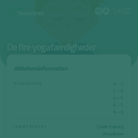
Spring
til
indhold
De fire yogafærdigheder
Aktivitetsinformation
0. – 1.
KLASSETRIN
2. – 3.
4. – 5.
6. – 7.
8. – 9.
Fysisk træning
IDRÆTSFAGET
Kropsbasis