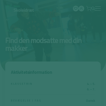
Spring
til
indhold
AKTIVITET
Find den modsatte med din
makker
Aktivitetsinformation
4. – 5.
KLASSETRIN
6. – 7.
Dansk
BEVÆGELSE I FAG