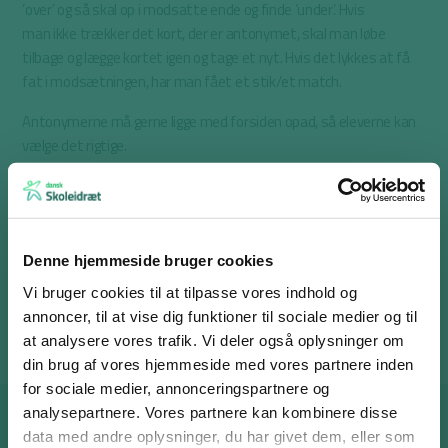
’over’ og så skal op i modsatte ende og finde ’under’. Hvis
man ikke trækker det kort, der er antonymet, skal man løbe
tilbage og lægge kortet igen og tage et nyt. Hvis det lykkes at få
fat i modsætningen, har man fået et stik/et match.
Antonymerne må gerne ligge med forsiden opad, så eleverne kan
vælge det rigtige.
Det kan være en fordel at printe flere sæt antonymkort og opdele
klassen i to eller tre grupper, så alle kortene ikke bliver taget med
det samme.
Denne hjemmeside bruger cookies
Materialer
Vi bruger cookies til at tilpasse vores indhold og
Antonymkort – find din makker.
annoncer, til at vise dig funktioner til sociale medier og til
at analysere vores trafik. Vi deler også oplysninger om
din brug af vores hjemmeside med vores partnere inden
for sociale medier, annonceringspartnere og
analysepartnere. Vores partnere kan kombinere disse
Log ind eller opret en gratis bruger
data med andre oplysninger, du har givet dem, eller som