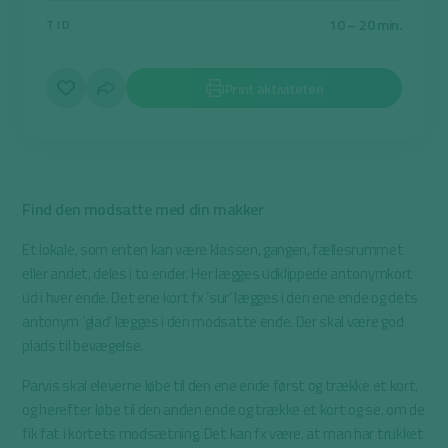
10 – 20 min.
TID
Print aktiviteten
Find den modsatte med din makker
Et lokale, som enten kan være klassen, gangen, fællesrummet
eller andet, deles i to ender. Her lægges udklippede antonymkort
ud i hver ende. Det ene kort fx ‘sur’ lægges i den ene ende og dets
antonym ‘glad’ lægges i den modsatte ende. Der skal være god
plads til bevægelse.
Parvis skal eleverne løbe til den ene ende først og trække et kort,
og herefter løbe til den anden ende og trække et kort og se, om de
fik fat i kortets modsætning. Det kan fx være, at man har trukket