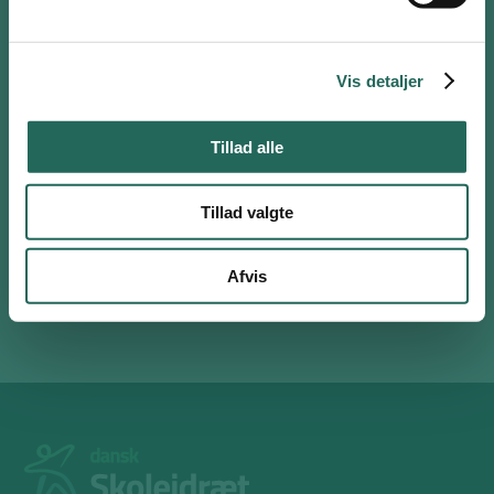
Log ind
Opret bruger
eller
Nulstil adgangskode
Mælkekasser.
Vis detaljer
Tillad alle
Tillad valgte
Afvis