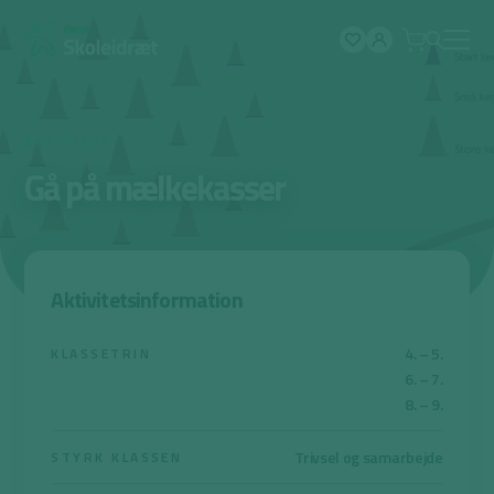
Spring
til
indhold
AKTIVITET
Gå på mælkekasser
Aktivitetsinformation
4. – 5.
KLASSETRIN
6. – 7.
8. – 9.
Trivsel og samarbejde
STYRK KLASSEN