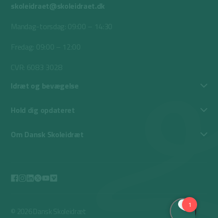
skoleidraet@skoleidraet.dk
Mandag-torsdag: 09:00 – 14:30
Fredag: 09:00 – 12:00
CVR: 6083 3028
Idræt og bevægelse
Hold dig opdateret
Om Dansk Skoleidræt
© 2026 Dansk Skoleidræt