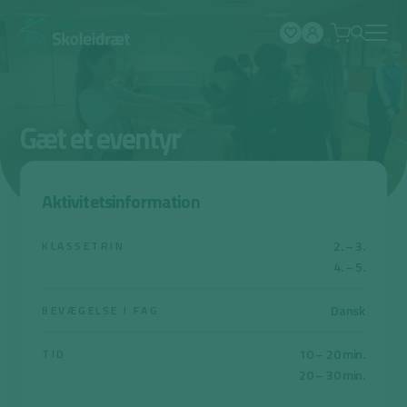
Spring
til
indhold
Gæt et eventyr
Aktivitetsinformation
2. – 3.
KLASSETRIN
4. – 5.
Dansk
BEVÆGELSE I FAG
10 – 20 min.
TID
20 – 30 min.