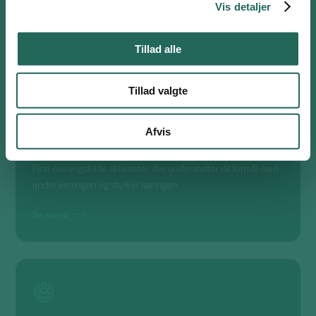
Vis detaljer
Se mere
Tillad alle
Tillad valgte
Afvis
Bevægelseskløveren
Find meningsfulde aktiviteter, der understøtter dit formål med
undervisningen og styrker læringen.
Se mere