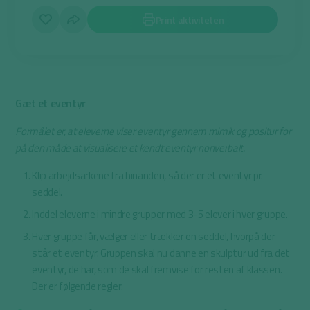
Print aktiviteten
Gæt et eventyr
Formålet er, at eleverne viser eventyr gennem mimik og positur for
på den måde at visualisere et kendt eventyr nonverbalt.
Klip arbejdsarkene fra hinanden, så der er et eventyr pr.
seddel.
Inddel eleverne i mindre grupper med 3-5 elever i hver gruppe.
Hver gruppe får, vælger eller trækker en seddel, hvorpå der
står et eventyr. Gruppen skal nu danne en skulptur ud fra det
eventyr, de har, som de skal fremvise for resten af klassen.
Der er følgende regler: