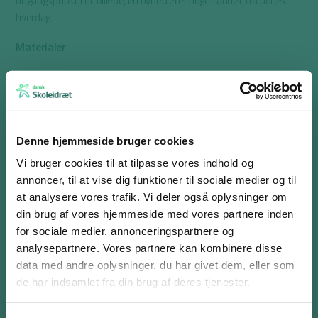
udgangspunkt i et billede, en nyhed eller noget andet fra deres
hverdag.
Materialer
Papir
Blyant
Evt. noget udklædningstøj
Denne hjemmeside bruger cookies
Evt. billeder/avisartikler
Vi bruger cookies til at tilpasse vores indhold og
Inspiration
annoncer, til at vise dig funktioner til sociale medier og til
at analysere vores trafik. Vi deler også oplysninger om
Se øvelsen
:
Omvendt gæt og grimasser med
din brug af vores hjemmeside med vores partnere inden
regnehistorier
(matematik – indskoling)
for sociale medier, annonceringspartnere og
Se øvelsen:
Gæt og grimasser med bibelhistorier
analysepartnere. Vores partnere kan kombinere disse
(kristendomskundskab – mellemtrin)
Log ind eller opret en gratis bruger
data med andre oplysninger, du har givet dem, eller som
Som bruger har du adgang til alle aktiviteter i
de har indsamlet fra din brug af deres tjenester.
Aktivitetsdatabasen og kan tilføje favoritter på hele