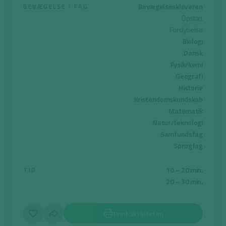
Bevægelseskløveren
BEVÆGELSE I FAG
Opstart
Fordybelse
Biologi
Dansk
Fysik/kemi
Geografi
Historie
Kristendomskundskab
Matematik
Natur/teknologi
Samfundsfag
Sprogfag
10 – 20 min.
TID
20 – 30 min.
Print aktiviteten