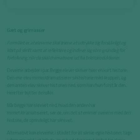
Gæt og grimasser
Formålet er, at eleverne skal træne at udtrykke sig forståeligt og
klart på skrift samt at reflektere og indleve sig som grundlag for
fortolkning, når de skal dramatisere ud fra tekstproduktioner.
Eleverne arbejder i par. Begge elever skriver hver en kort historie.
Den ene elev mimer/dramatiserer sin historie med kroppen, og
den anden elev skriver historien ned, som han/hun forstår den.
Herefter bytter de roller.
Når begge har skrevet ned, hvad den anden har
mimet/dramatiseret, ser de, om det stemmer overens med den
historie, de oprindeligt har skrevet.
Alternativt kan eleverne, i stedet for at skrive egne historier, tage