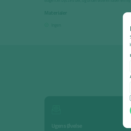
Bagefter byttes der, og underviseren laver en ny 
Materialer
Ingen
Ugens Øvelse