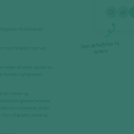
egnelser til at beskrive
l
i
t
n
e
t
e
t
i
v
i
t
k
a
m
e
G
front mod hinanden og med
e
r
e
n
e
s
ne række af elever og laver en
er hovedet og højre ben
od sin makker og
iske betegnelser beskrive,
r ikke kan se læreren, ender
til en 45 graders vinkel og