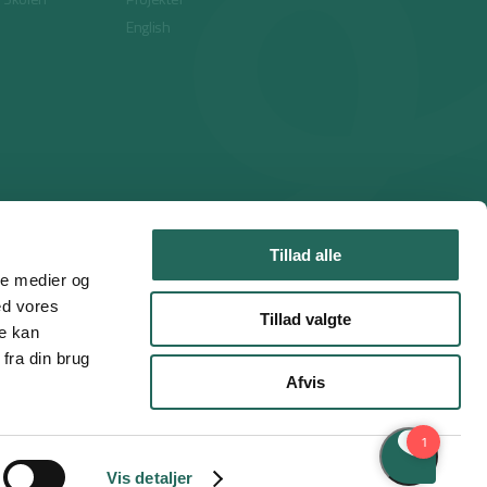
English
Tillad alle
ale medier og
ed vores
Tillad valgte
re kan
fra din brug
Afvis
Handelsbetingelser
Privatlivspolitik
Cookies
Vis detaljer