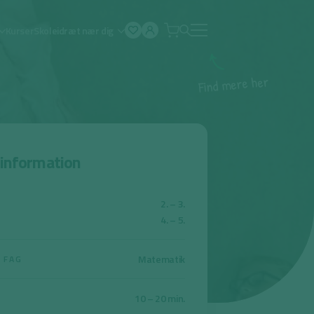
Kurser
Skoleidræt nær dig
Åben
menu
r
e
h
e
r
e
m
d
n
i
F
sinformation
2. – 3.
4. – 5.
Matematik
 FAG
10 – 20 min.