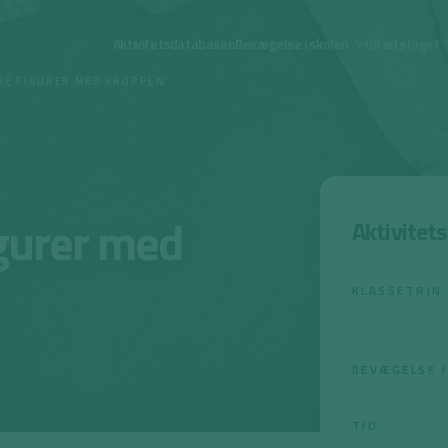
Aktivitetsdatabasen
Bevægelse i skolen
Idrætsfaget
KE FIGURER MED KROPPEN
gurer med
Aktivitet
KLASSETRIN
BEVÆGELSE I
TID