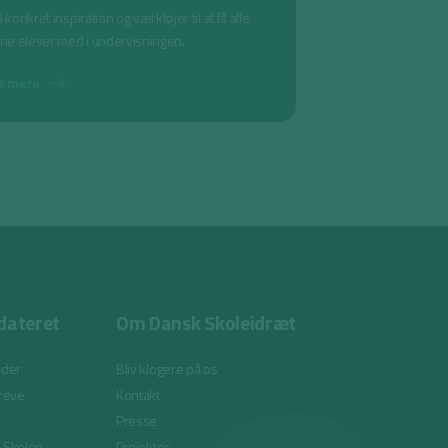
 konkret inspiration og værktøjer til at få alle
ine elever med i undervisningen.
e mere
dateret
Om Dansk Skoleidræt
eder
Bliv klogere på os
reve
Kontakt
Presse
i Skolen
Projekter