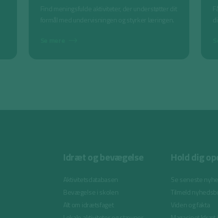
Find meningsfulde aktiviteter, der understøtter dit
Få
formål med undervisningen og styrker læringen.
d
Se mere
S
Idræt og bevægelse
Hold dig op
Aktivitetsdatabasen
Se seneste nyh
Bevægelse i skolen
Tilmeld nyhedsb
Alt om idrætsfaget
Viden og fakta
Lokale aktiviteter og stævner
Magasinet Idræt 