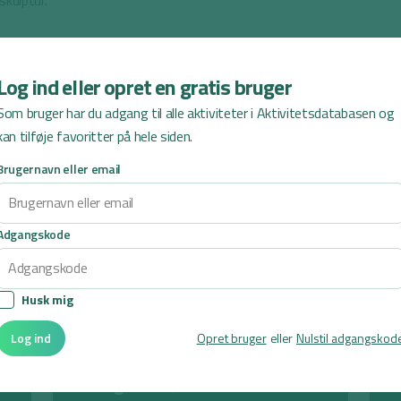
skulptur.
Log ind eller opret en gratis bruger
Som bruger har du adgang til alle aktiviteter i Aktivitetsdatabasen og
kan tilføje favoritter på hele siden.
Brugernavn eller email
Anbefalinger til dig
Adgangskode
Husk mig
Log ind
Opret bruger
eller
Nulstil adgangskod
Bevægelseskløveren
D