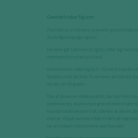
Geometriske figurer
Formålet er, at eleverne anvender geometriske bet
forskellige kropslige figurer.
Eleverne går sammen to og to, stiller sig med 
minimum to meters afstand.
Underviseren stiller sig ca. 5-10 meter bag den e
skulptur med sin krop. Fx armene i en trekant ov
strakt ud i 45 grader.
Den af eleverne i makkerparret, der har front m
underviseren, skal nu med geometriske/matemat
hvordan underviseren står, således at eleven, de
med at stå på samme måde. Fx løft dit højre ben 
lav en trekant med armene over hovedet.