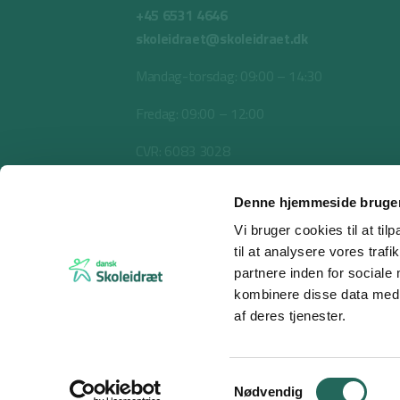
+45 6531 4646
skoleidraet@skoleidraet.dk
Mandag-torsdag: 09:00 – 14:30
Fredag: 09:00 – 12:00
CVR: 6083 3028
Denne hjemmeside bruger
Vi bruger cookies til at til
til at analysere vores tra
partnere inden for sociale
kombinere disse data med a
af deres tjenester.
© 2026 Dansk Skoleidræt
Samtykkevalg
Nødvendig