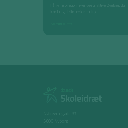
Få ny inspiration hver uge til aktive øvelser, du
kan bruge i din undervisning.
Se mere
Nørrevoldgade 37
5800 Nyborg