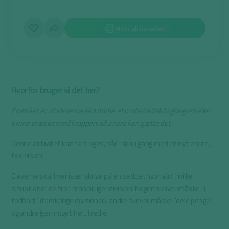
Print aktiviteten
Hvorfor bruger vi det her?
Formået er, at eleverne kan mime et matematisk fagbegreb eller
emne præcist med kroppen, så andre kan gætte det.
Denne aktivitet kan fx bruges, når I skal i gang med et nyt emne,
fx division.
Eleverne skal hver især skrive på en seddel, hvornår/i hvilke
situationer de tror, man bruger division. Nogen skriver måske ”i
fodbold” (forskellige divisioner), andre skriver måske ”dele penge”
og andre igen noget helt tredje.