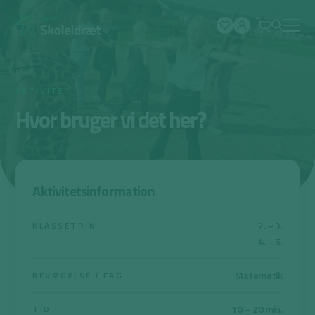
Spring
til
indhold
AKTIVITET
Hvor bruger vi det her?
Aktivitetsinformation
2. – 3.
KLASSETRIN
4. – 5.
Matematik
BEVÆGELSE I FAG
10 – 20 min.
TID