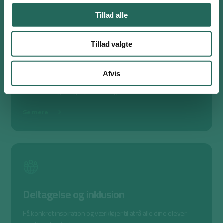
Tillad alle
Tillad valgte
Bevægelseskløveren
Afvis
Find meningsfulde aktiviteter, der understøtter dit formål med
undervisningen og styrker læringen.
Se mere
Deltagelse og inklusion
Få konkret inspiration og værktøjer til at få alle dine elever