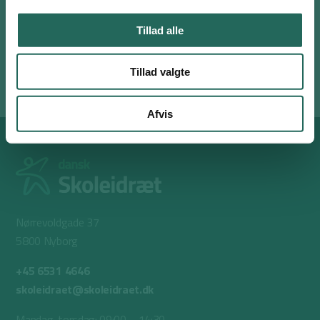
blot nævne en ny, indtil der er en der “flyver væk”.
Tillad alle
Materialer
4 kegler.
Tillad valgte
Afvis
Nørrevoldgade 37
5800 Nyborg
+45 6531 4646
skoleidraet@skoleidraet.dk
Mandag-torsdag: 09:00 – 14:30