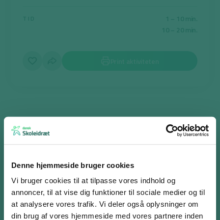
1 – 10 min.
TID
10 – 20 min.
Print aktiviteten
Kom hjem min fugl
Formålet er, at eleverne får bevæget sig igennem en leg.
Denne leg er en fangeleg, hvor der en køber og en sælger, der har
Denne hjemmeside bruger cookies
hovedrollerne. Alle andre er fugle, og køberen må fange sin fugl, når
Vi bruger cookies til at tilpasse vores indhold og
han har købt den. Det anbefales at være 6-12 elever pr. leg.
annoncer, til at vise dig funktioner til sociale medier og til
Køberen går lidt væk fra de øvrige deltagere, imens sælgeren giver
at analysere vores trafik. Vi deler også oplysninger om
fuglene hver deres navn, f.eks. due, krage, musvit, ørn osv. Når alle
din brug af vores hjemmeside med vores partnere inden