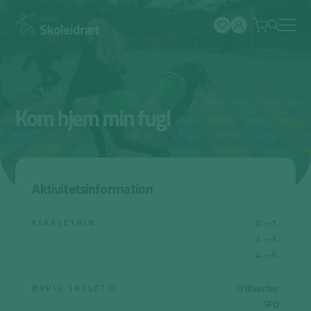
Spring
til
indhold
AKTIVITET
Kom hjem min fugl
Aktivitetsinformation
0. – 1.
KLASSETRIN
2. – 3.
4. – 5.
Frikvarter
ØVRIG SKOLETID
SFO