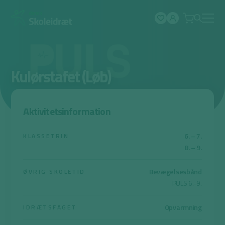
Spring
til
indhold
Kulørstafet (Løb)
Aktivitetsinformation
6. – 7.
KLASSETRIN
8. – 9.
Bevægelsesbånd
ØVRIG SKOLETID
PULS 6.-9.
Opvarmning
IDRÆTSFAGET