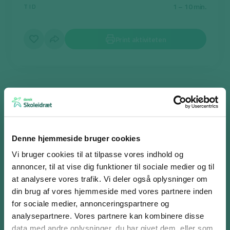
1 – 10 min.
TID
Print aktiviteten
Kulørstafet
Formålet er, at eleverne får pulsen op gennem en løbestafet.
Denne hjemmeside bruger cookies
I kulørstafet skal der anvendes et nærmere defineret område
med en base til hver gruppe. Eleverne inddeles i grupper af 3-4
Vi bruger cookies til at tilpasse vores indhold og
elever. Jo færre deltagere, des flere ture til hver enkelt elev og des
annoncer, til at vise dig funktioner til sociale medier og til
højere intensitet. Hver gruppe får en kulør (hjerter, ruder, klør eller
at analysere vores trafik. Vi deler også oplysninger om
spar).
din brug af vores hjemmeside med vores partnere inden
for sociale medier, annonceringspartnere og
Kortene blandes godt og placeres forskellige steder rundt på
analysepartnere. Vores partnere kan kombinere disse
området alt efter, hvor langt eleverne skal løbe og ved hvilken
Log ind eller opret en gratis bruger
data med andre oplysninger, du har givet dem, eller som