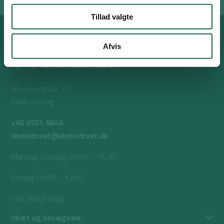
Tillad valgte
Afvis
Nørrevoldgade 37
5800 Nyborg
+45 6531 4646
skoleidraet@skoleidraet.dk
Mandag-torsdag: 09:00 – 14:30
Fredag: 09:00 – 12:00
CVR: 6083 3028
Idræt og bevægelse