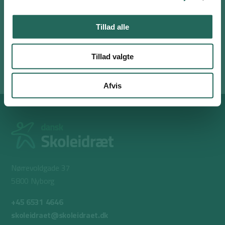
Fun skills progression 2
Fun skills progression 3
Tillad alle
Fun skills progression 4
Tillad valgte
Fun skills progression 5
Afvis
Nørrevoldgade 37
5800 Nyborg
+45 6531 4646
skoleidraet@skoleidraet.dk