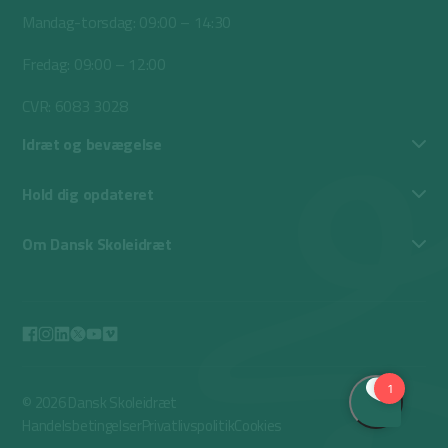
Mandag-torsdag: 09:00 – 14:30
Fredag: 09:00 – 12:00
CVR: 6083 3028
Idræt og bevægelse
Hold dig opdateret
Om Dansk Skoleidræt
© 2026 Dansk Skoleidræt
Handelsbetingelser
Privatlivspolitik
Cookies