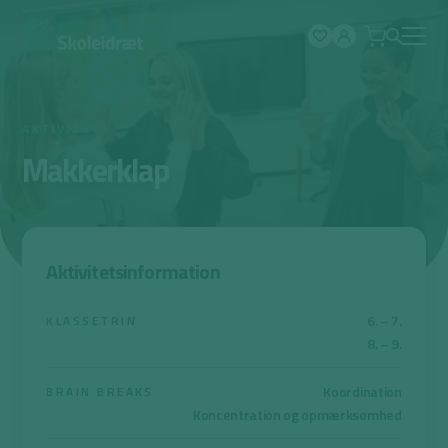
Spring
til
indhold
AKTIVITET
Makkerklap
Aktivitetsinformation
6. – 7.
KLASSETRIN
8. – 9.
Koordination
BRAIN BREAKS
Koncentration og opmærksomhed