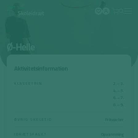
Spring
til
indhold
Ø-Helle
Aktivitetsinformation
2. – 3.
KLASSETRIN
4. – 5.
6. – 7.
8. – 9.
Frikvarter
ØVRIG SKOLETID
Opvarmning
IDRÆTSFAGET