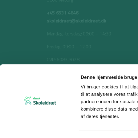
+45 6531 4646
skoleidraet@skoleidraet.dk
Mandag-torsdag: 09:00 – 14:30
Fredag: 09:00 – 12:00
CVR: 6083 3028
Denne hjemmeside bruger
Vi bruger cookies til at til
til at analysere vores tra
partnere inden for sociale
kombinere disse data med a
af deres tjenester.
© 2026 Dansk Skoleidræt