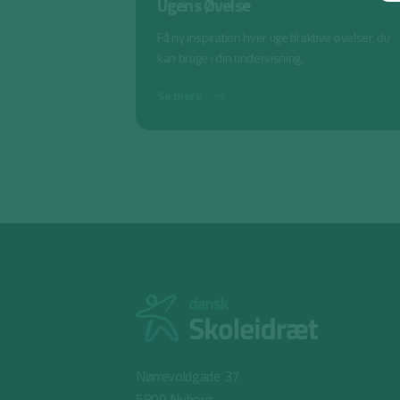
Ugens Øvelse
Få ny inspiration hver uge til aktive øvelser, du
kan bruge i din undervisning.
Se mere
Nørrevoldgade 37
5800 Nyborg