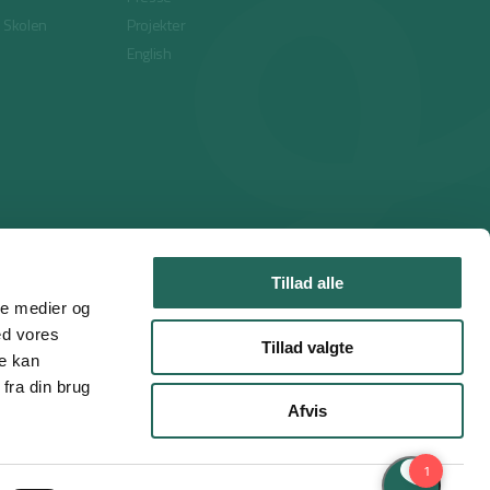
i Skolen
Projekter
English
Tillad alle
ale medier og
ed vores
Tillad valgte
re kan
fra din brug
Afvis
Handelsbetingelser
Privatlivspolitik
Cookies