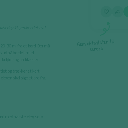
isering ift. genkendelse af
l
i
t
n
e
t
e
t
i
v
i
t
k
a
m
e
G
. 20-30 m. fra et bord. Der må
e
r
e
n
e
s
es ud på bordet med
kulører og ordklasser.
rdet og trækker et kort.
leven skal sige et ord fra.
.
 hånd med næste elev, som