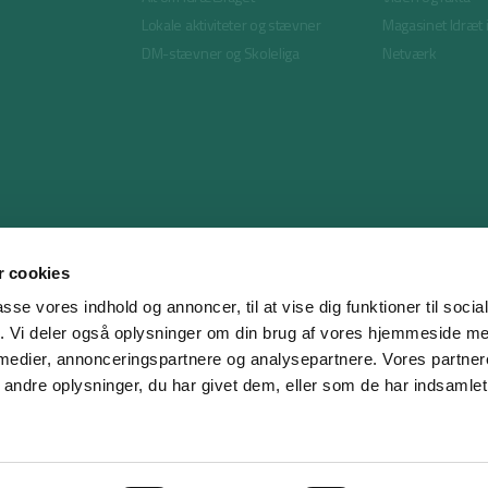
Lokale aktiviteter og stævner
Magasinet Idræt 
DM-stævner og Skoleliga
Netværk
 cookies
passe vores indhold og annoncer, til at vise dig funktioner til soci
fik. Vi deler også oplysninger om din brug af vores hjemmeside m
 medier, annonceringspartnere og analysepartnere. Vores partne
ndre oplysninger, du har givet dem, eller som de har indsamlet 