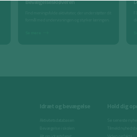
Bevægelseskløveren
D
Find meningsfulde aktiviteter, der understøtter dit
Få
formål med undervisningen og styrker læringen.
d
Se mere
S
Idræt og bevægelse
Hold dig op
Aktivitetsdatabasen
Se seneste nyh
Bevægelse i skolen
Tilmeld nyhedsb
Alt om idrætsfaget
Viden og fakta