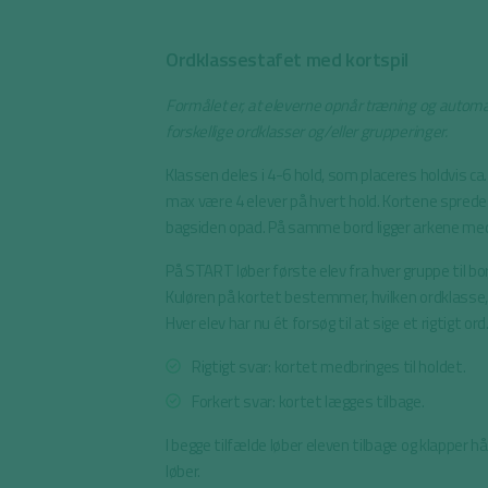
Ordklassestafet med kortspil
Formålet er, at eleverne opnår træning og automat
forskellige ordklasser og/eller grupperinger.
Klassen deles i 4-6 hold, som placeres holdvis ca
max være 4 elever på hvert hold. Kortene spred
bagsiden opad. På samme bord ligger arkene med 
På START løber første elev fra hver gruppe til bo
Kuløren på kortet bestemmer, hvilken ordklasse, e
Hver elev har nu ét forsøg til at sige et rigtigt ord
Rigtigt svar: kortet medbringes til holdet.
Forkert svar: kortet lægges tilbage.
I begge tilfælde løber eleven tilbage og klapper
løber.