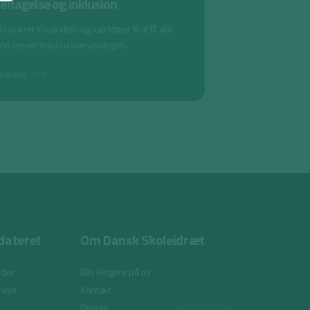
eltagelse og inklusion
 konkret inspiration og værktøjer til at få alle
ine elever med i undervisningen.
e mere
dateret
Om Dansk Skoleidræt
eder
Bliv klogere på os
reve
Kontakt
Presse