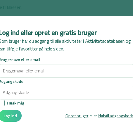
e til klassen.
Log ind eller opret en gratis bruger
ed
kulører og ordklasser
.
Som bruger har du adgang til alle aktiviteter i Aktivitetsdatabasen og
kan tilføje favoritter på hele siden.
Brugernavn eller email
Anbefalinger til dig
Adgangskode
Husk mig
Log ind
Opret bruger
eller
Nulstil adgangskod