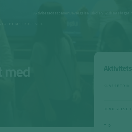
Aktivitetsdatabasen
Bevægelse i skolen
Idrætsfaget
STAFET MED KORTSPIL
t med
Aktivitet
KLASSETRIN
BEVÆGELSE I
TID