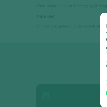
Når holdet har 13 kort, er de færdige og går tilbag
Materialer
1 sæt alm. spillekort og 3 laminerede ark m