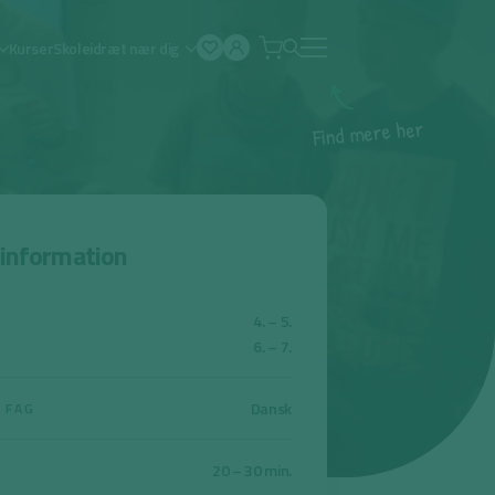
Kurser
Skoleidræt nær dig
Åben
menu
r
e
h
e
r
e
m
d
n
i
F
sinformation
4. – 5.
6. – 7.
Dansk
 FAG
20 – 30 min.