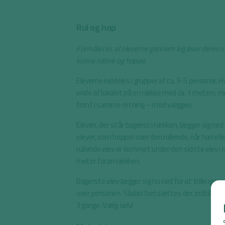
Rul og hop
Formålet er, at eleverne gennem leg øver deres 
kunne rotere og hoppe.
Eleverne inddeles i grupper af ca. 3-5 personer. Hv
ende af lokalet på en række med ca. 1 meters m
front i samme retning – mod væggen.
Eleven, der står bagerst i rækken, lægger sig ned 
elever, som hopper over den rullende, når han ell
rullende elev er kommet under den sidste elev i r
meter foran rækken.
Bagerste elev lægger sig nu ned for at trille ig
over personen. Sådan fortsættes der, indtil alle 
3 gange. Vælg selv!