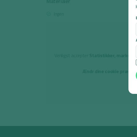
Materialer
Ingen
Venligst accepter
Statistikker, marketin
Ændr dine cookie præfere