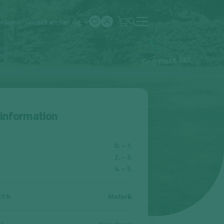
Kurser
Skoleidræt nær dig
Åben
menu
r
e
h
e
r
e
m
d
n
i
F
sinformation
0. – 1.
2. – 3.
4. – 5.
Motorik
SEN