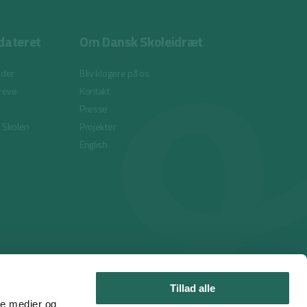
dateret
Om Dansk Skoleidræt
eder
Bliv klogere på os
reve
Kontakt
Presse
i Skolen
Projekter
English
Tillad alle
ale medier og