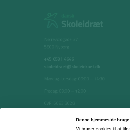
Nørrevoldgade 37
5800 Nyborg
+45 6531 4646
skoleidraet@skoleidraet.dk
Mandag-torsdag: 09:00 – 14:30
Fredag: 09:00 – 12:00
CVR: 6083 3028
Denne hjemmeside bruger
Vi bruger cookies til at til