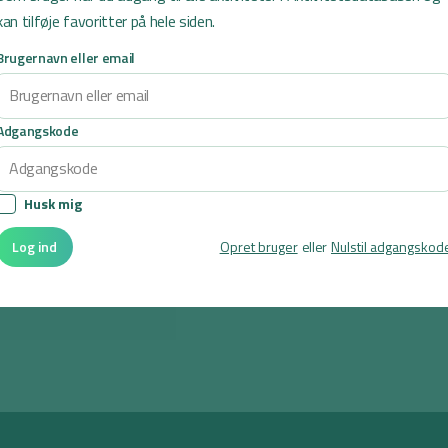
kan tilføje favoritter på hele siden.
Brugernavn eller email
Adgangskode
g
for at se denne video.
Husk mig
ncer her
Log ind
Opret bruger
eller
Nulstil adgangskod