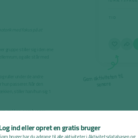
IDRÆTSFAG
TID
motorik med fokus på at
er gruppe stiller sig i den ene
ellemrum, og alle står med
l
i
t
n
e
t
e
t
i
og ruller under de andre
v
i
t
k
a
m
e
G
e
r
e
n
e
s
er hun passerer. Når den
ækken, stiller han/hun sig 1
ennem rækken, som hopper
har været i gennem 1, 2 eller
Log ind eller opret en gratis bruger
Som bruger har du adgang til alle aktiviteter i Aktivitetsdatabasen og