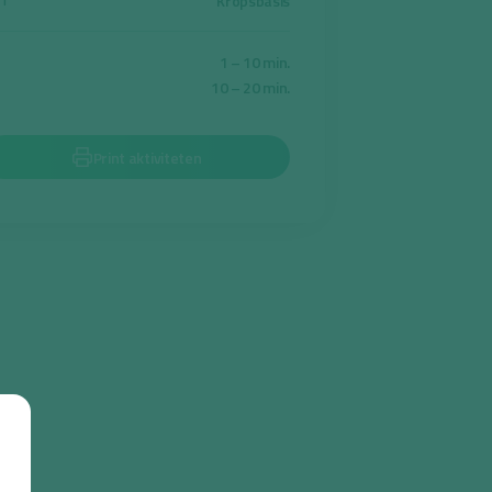
Kropsbasis
ET
1 – 10 min.
10 – 20 min.
Print aktiviteten