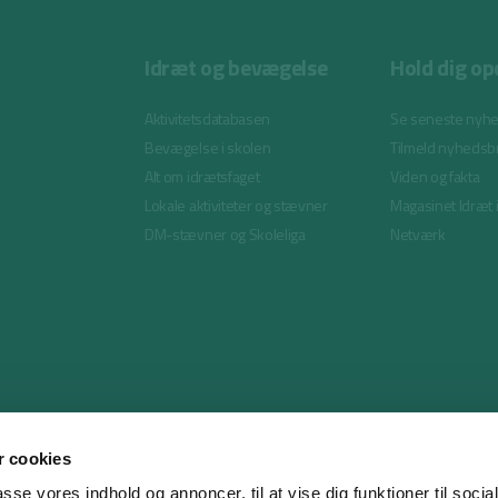
Idræt og bevægelse
Hold dig op
Aktivitetsdatabasen
Se seneste nyh
Bevægelse i skolen
Tilmeld nyhedsb
Alt om idrætsfaget
Viden og fakta
Lokale aktiviteter og stævner
Magasinet Idræt 
DM-stævner og Skoleliga
Netværk
 cookies
passe vores indhold og annoncer, til at vise dig funktioner til soci