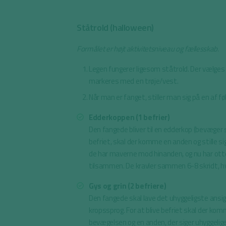
Ståtrold (halloween)
Formålet er højt aktivitetsniveau og fællesskab.
Legen fungerer ligesom ståtrold. Der vælges
markeres med en trøje/vest.
Når man er fanget, stiller man sig på en af f
Edderkoppen (1 befrier)
Den fangede bliver til en edderkop (bevæger si
befriet, skal der komme en anden og stille s
de har maverne mod hinanden, og nu har ot
tilsammen. De kravler sammen 6-8 skridt, hvo
Gys og grin (2 befriere)
Den fangede skal lave det uhyggeligste ansi
kropssprog. For at blive befriet skal der kom
bevægelsen og en anden, der siger uhyggel