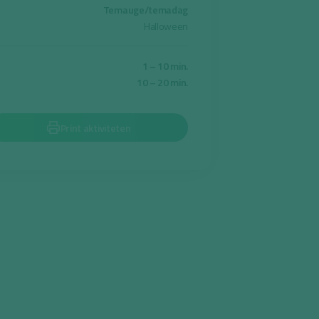
Temauge/temadag
Halloween
1 – 10 min.
10 – 20 min.
Print aktiviteten