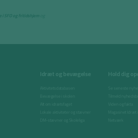
 i SFO og fritidshjem
og
Idræt og bevægelse
Hold dig op
Aktivitetsdatabasen
Se seneste nyh
Bevægelse i skolen
Tilmeld nyhedsb
Alt om idrætsfaget
Viden og fakta
Lokale aktiviteter og stævner
Magasinet Idræt 
DM-stævner og Skoleliga
Netværk