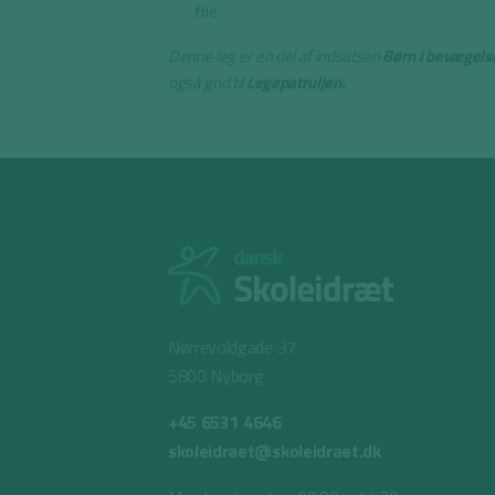
frie.
Denne leg er en del af indsatsen
Børn i bevægelse
også god til
Legepatruljen.
Nørrevoldgade 37
5800 Nyborg
+45 6531 4646
skoleidraet@skoleidraet.dk