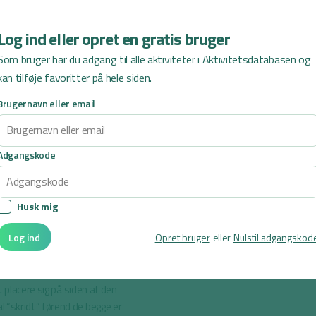
me.
Log ind eller opret en gratis bruger
nke knogler. At blive befriet
Som bruger har du adgang til alle aktiviteter i Aktivitetsdatabasen og
sdele og dreje vedkommende
kan tilføje favoritter på hele siden.
ndt).
Brugernavn eller email
Adgangskode
Husk mig
s størrelse og antal
Log ind
Opret bruger
eller
Nulstil adgangskod
” kan ændres til, at
t placere sig på siden af den
 “skridt” førend de begge er