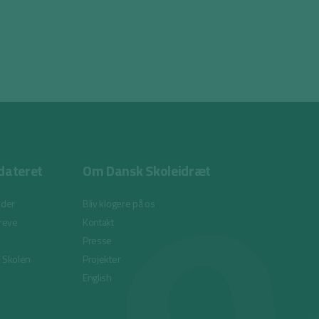
dateret
Om Dansk Skoleidræt
eder
Bliv klogere på os
reve
Kontakt
Presse
i Skolen
Projekter
English