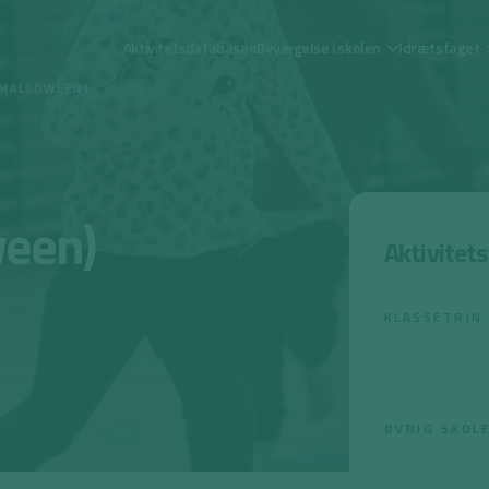
Aktivitetsdatabasen
Bevægelse i skolen
Idrætsfaget
(HALLOWEEN)
ween)
Aktivitet
KLASSETRIN
ØVRIG SKOL