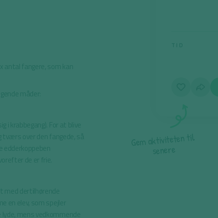
TID
 x antal fangere, som kan
ølgende måder:
g i krabbegang). For at blive
l
i
t
ig tværs over den fangede, så
n
e
t
e
t
i
v
i
t
k
a
m
e
G
e
te edderkoppeben
r
e
n
e
s
refter de er frie.
gt med dertilhørende
me en elev, som spejler
ige lyde, mens vedkommende