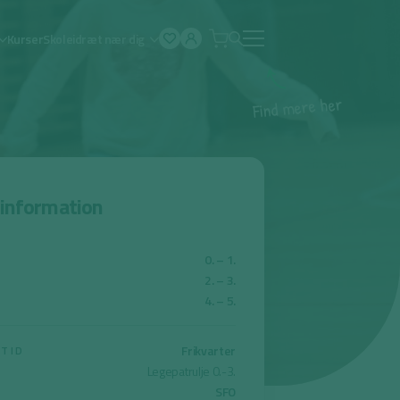
Kurser
Skoleidræt nær dig
Åben
menu
r
e
h
e
r
e
m
d
n
i
F
sinformation
0. – 1.
2. – 3.
4. – 5.
Frikvarter
ETID
Legepatrulje 0.-3.
SFO