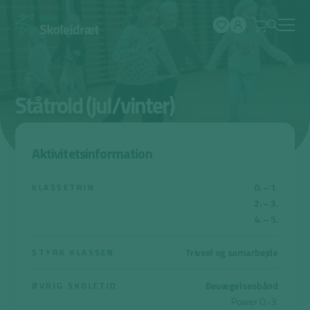
Spring
til
indhold
Ståtrold (jul/vinter)
Aktivitetsinformation
0. – 1.
KLASSETRIN
2. – 3.
4. – 5.
Trivsel og samarbejde
STYRK KLASSEN
Bevægelsesbånd
ØVRIG SKOLETID
Power 0.-3.