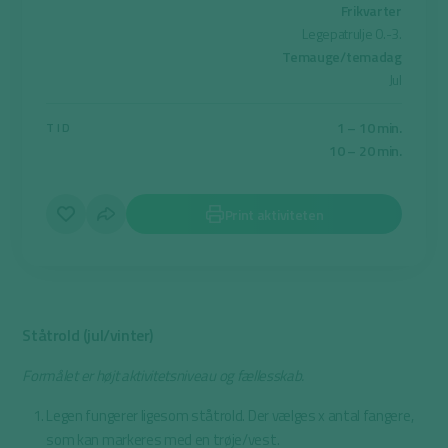
Frikvarter
Legepatrulje 0.-3.
Temauge/temadag
Jul
1 – 10 min.
TID
10 – 20 min.
Print aktiviteten
Ståtrold (jul/vinter)
Formålet er højt aktivitetsniveau og fællesskab.
Legen fungerer ligesom ståtrold. Der vælges x antal fangere,
som kan markeres med en trøje/vest.