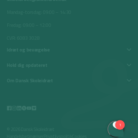
Mandag-torsdag: 09:00 – 14:30
Fredag: 09:00 – 12:00
CVR: 6083 3028
Idræt og bevægelse
Hold dig opdateret
Om Dansk Skoleidræt
© 2026 Dansk Skoleidræt
Handelsbetingelser
Privatlivspolitik
Cookies