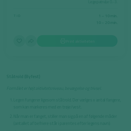
Legepatrulje 0.-3.
1 – 10 min.
TID
10 – 20 min.
Print aktiviteten
Ståtrold (Byfest)
Formålet er højt aktivitetsniveau, bevægelse og trivsel.
Legen fungerer ligesom ståtrold. Der vælges x antal fangere,
som kan markeres med en trøje/vest.
Når man er fanget, stiller man sig på en af følgende måder
(antallet af befriere står i parentes efter legens navn):