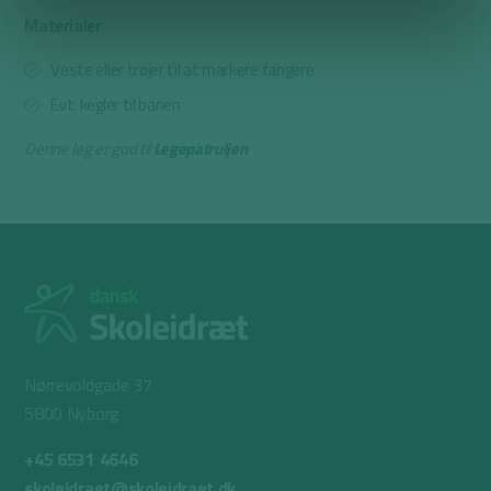
Materialer
Veste eller trøjer til at markere fangere
Evt. kegler til banen
Denne leg er god til
Legepatruljen
Nørrevoldgade 37
5800 Nyborg
+45 6531 4646
skoleidraet@skoleidraet.dk