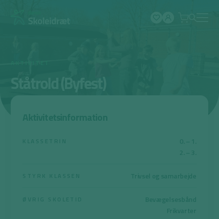
Spring
til
indhold
AKTIVITET
Ståtrold (Byfest)
Aktivitetsinformation
0. – 1.
KLASSETRIN
2. – 3.
Trivsel og samarbejde
STYRK KLASSEN
Bevægelsesbånd
ØVRIG SKOLETID
Frikvarter