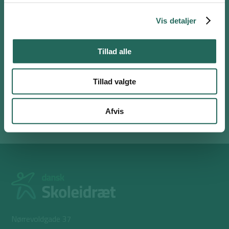
Vis detaljer
Venligst accepter
Statistikker, marketing
for at se
denne video.
Tillad alle
Ændr dine cookie præferencer her
Tillad valgte
Afvis
Nørrevoldgade 37