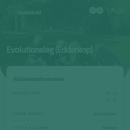
Spring
til
indhold
AKTIVITET
Evolutionsleg (Edderkop)
Aktivitetsinformation
0. – 1.
KLASSETRIN
2. – 3.
Koordination
BRAIN BREAKS
Motorik
STYRK KLASSEN