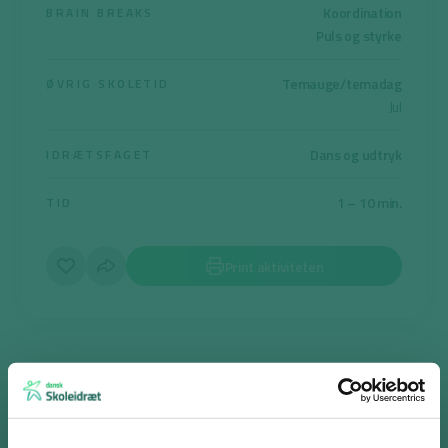
Koordination
BRAIN BREAKS
Puls og styrke
Temauge/temadag
ØVRIG SKOLETID
Jul
Dans og udtryk
IDRÆTSFAGET
1 – 10 min.
TID
Print aktiviteten
Støvledans
Formålet er, at eleverne bevæger sig og får smil på læben til en glad