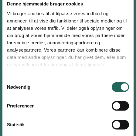
julesang.
Denne hjemmeside bruger cookies
Vers 1: Træd et skridt ud til begge sider og spil luftguitar på
Vi bruger cookies til at tilpasse vores indhold og
det tredje skridt (lunges).
annoncer, til at vise dig funktioner til sociale medier og til
at analysere vores trafik. Vi deler også oplysninger om
Omkvæd: Hop – løb – klask på lårene – klask på ”støvlerne” –
din brug af vores hjemmeside med vores partnere inden
hop – løb – gå frem mens armene kører op og fingrene ryster,
for sociale medier, annonceringspartnere og
gå tilbage mens armene kører ned. Knyt hænderne, lad
analysepartnere. Vores partnere kan kombinere disse
armene krydse ind foran hinanden og tramp fødderne i gulvet
Log ind eller opret en gratis bruger
data med andre oplysninger, du har givet dem, eller som
på skift.
Som bruger har du adgang til alle aktiviteter i
de har indsamlet fra din brug af deres tjenester.
Vers 2: Hold hænderne i armhulen, lad albuerne køre op og ned,
Aktivitetsdatabasen og kan tilføje favoritter på hele
spark på skift begge fødder frem. Træd ud til den ene side
siden.
Samtykkevalg
(lunges) og spil luftguitar.
Nødvendig
Brugernavn eller email
Omkvæd
Vers 3 – ligesom vers 1. Omkvæd
Præferencer
Vers 4 – ligesom vers 3. Omkvæd
Adgangskode
Materialer
Statistik