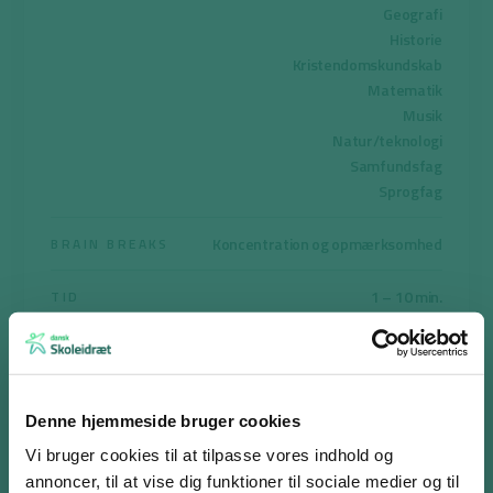
Geografi
Historie
Kristendomskundskab
Matematik
Musik
Natur/teknologi
Samfundsfag
Sprogfag
Koncentration og opmærksomhed
BRAIN BREAKS
1 – 10 min.
TID
Print aktiviteten
Denne hjemmeside bruger cookies
Vi bruger cookies til at tilpasse vores indhold og
annoncer, til at vise dig funktioner til sociale medier og til