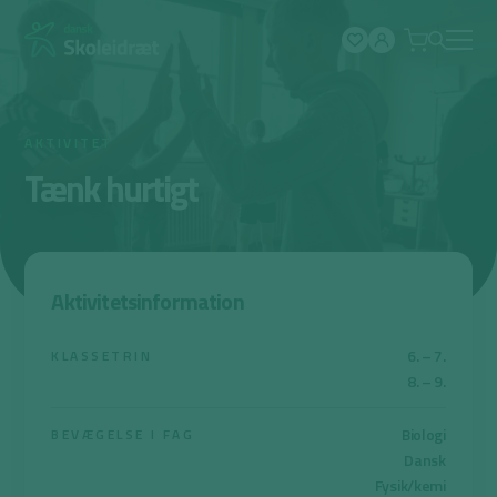
Spring
til
indhold
AKTIVITET
Tænk hurtigt
Aktivitetsinformation
6. – 7.
KLASSETRIN
8. – 9.
Biologi
BEVÆGELSE I FAG
Dansk
Fysik/kemi