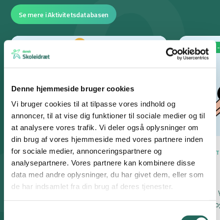
Se mere i Aktivitetsdatabasen
0. - 1.
2. - 3.
4. - 5.
6. - 7.
8. - 9.
0. - 1.
2. -
Denne hjemmeside bruger cookies
Vi bruger cookies til at tilpasse vores indhold og
annoncer, til at vise dig funktioner til sociale medier og til
at analysere vores trafik. Vi deler også oplysninger om
din brug af vores hjemmeside med vores partnere inden
for sociale medier, annonceringspartnere og
KONCENT
OPMÆRKS
analysepartnere. Vores partnere kan kombinere disse
Yoga
AKTIVIT
data med andre oplysninger, du har givet dem, eller som
de har indsamlet fra din brug af deres tjenester.
Klassiske
udstræk og
FYSISK TRÆNING, KROPSBASIS
Samtykkevalg