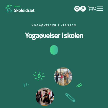
Spring
til
indhold
YOGAØVELSER I KLASSEN
Yogaøvelser i skolen