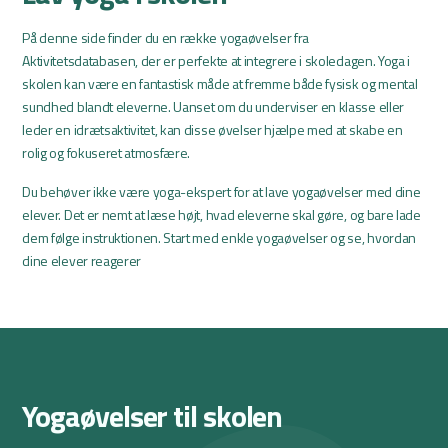
På denne side finder du en række yogaøvelser fra
Aktivitetsdatabasen, der er perfekte at integrere i skoledagen. Yoga i
skolen kan være en fantastisk måde at fremme både fysisk og mental
sundhed blandt eleverne. Uanset om du underviser en klasse eller
leder en idrætsaktivitet, kan disse øvelser hjælpe med at skabe en
rolig og fokuseret atmosfære.
Du behøver ikke være yoga-ekspert for at lave yogaøvelser med dine
elever. Det er nemt at læse højt, hvad eleverne skal gøre, og bare lade
dem følge instruktionen. Start med enkle yogaøvelser og se, hvordan
dine elever reagerer
Yogaøvelser til skolen