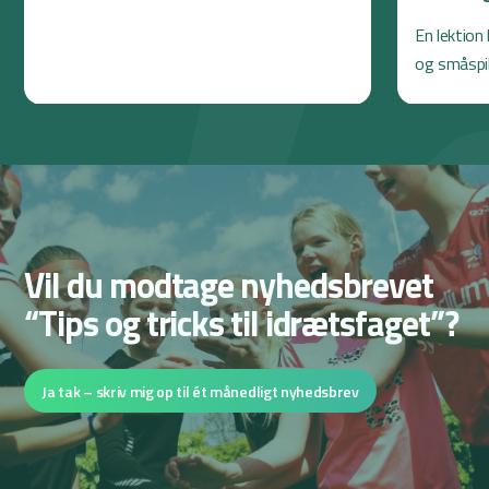
En lektio
og småspil
Vil du modtage nyhedsbrevet
“Tips og tricks til idrætsfaget”?
Ja tak – skriv mig op til ét månedligt nyhedsbrev