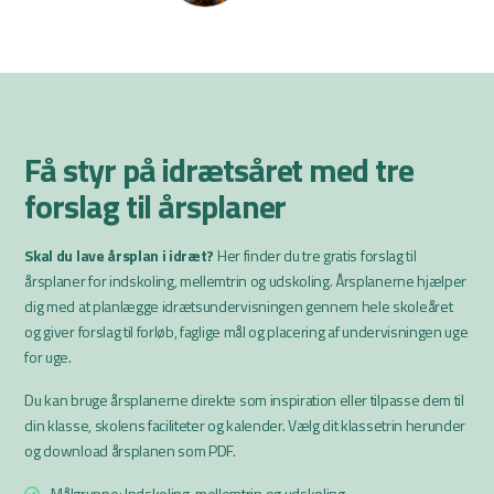
Få styr på idrætsåret med tre
forslag til årsplaner
Skal du lave årsplan i idræt?
Her finder du tre gratis forslag til
årsplaner for indskoling, mellemtrin og udskoling. Årsplanerne hjælper
dig med at planlægge idrætsundervisningen gennem hele skoleåret
og giver forslag til forløb, faglige mål og placering af undervisningen uge
for uge.
Du kan bruge årsplanerne direkte som inspiration eller tilpasse dem til
din klasse, skolens faciliteter og kalender. Vælg dit klassetrin herunder
og download årsplanen som PDF.
Målgruppe: Indskoling, mellemtrin og udskoling