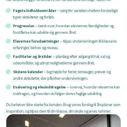
Fagets indholdsområder
– sørg for variation mellem forskellige
typer aktiviteter og forløb.
Progression
– tænk over, hvordan elevernes færdigheder og
forståelse kan udvikle sig gennem året.
Elevernes forudsætninger
– tilpas undervisningen til klassens
erfaringer, behov og niveau.
Faciliteter og årstider
– planlæg efter adgang til hal, sal og
udeområder, og udnyt mulighederne gennem året.
Skolens kalender
– tag højde for ferier, temauger, prøver og
andre aktiviteter, der påvirker undervisningen.
Evaluering og elevinddragelse
– overvej, hvordan eleverne kan
inddrages, og hvordan du følger deres faglige udvikling.
Du behøver ikke starte fra bunden. Brug vores forslag til årsplaner som
inspiration, og tilpas dem til din klasse, din skole og jeres rammer.