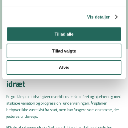
Hvad skal jeg især være opmærksom på i
Vis detaljer
udskolingen?
Tillad alle
Tillad valgte
Afvis
Sådan laver du en god årsplan i
idræt
En god årsplan i idræt giver overblik over skoleåret og hjælper dig med
at skabe variation og progression i undervisningen. Årsplanen
behøver ikke være låst fra start, men kan fungere som en ramme, der
justeres undervejs.
Når du planlægger idrætsåret, kan du blandt andet tage højde for: