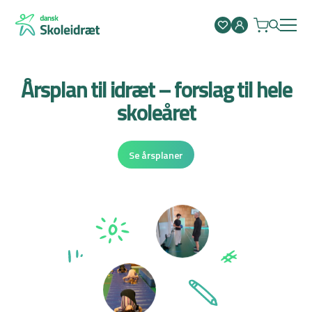
Spring
til
indhold
Årsplan til idræt – forslag til hele
skoleåret
Se årsplaner