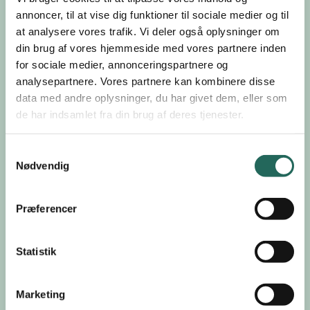
annoncer, til at vise dig funktioner til sociale medier og til
Kan jeg bruge årsplanerne direkte?
at analysere vores trafik. Vi deler også oplysninger om
din brug af vores hjemmeside med vores partnere inden
for sociale medier, annonceringspartnere og
analysepartnere. Vores partnere kan kombinere disse
Hvad indeholder årsplanerne?
data med andre oplysninger, du har givet dem, eller som
de har indsamlet fra din brug af deres tjenester.
Kan jeg tilpasse årsplanerne?
Samtykkevalg
Nødvendig
Passer årsplanerne til Fælles Mål?
Præferencer
Statistik
Skal forløbene ligge i den rækkefølge, de står
i?
Marketing