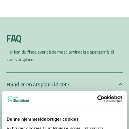
FAQ
Her kan du finde svar på de mest almindelige spørgsmål til
vores årsplaner
Hvad er en årsplan i idræt?
En årsplan er et overblik over idrætsundervisningen gennem
skoleåret. Den viser typisk, hvilke forløb eleverne skal arbejde
med, hvornår forløbene ligger, og hvilke mål undervisningen retter
Denne hjemmeside bruger cookies
sig mod.
Vi bruger cookies til at tilpasse vores indhold og