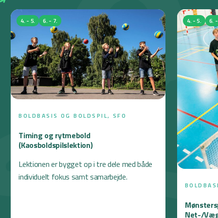
4. - 5.
6. - 7.
4. - 5.
6. -
BOLDBASIS OG BOLDSPIL, SFO
Timing og rytmebold
(Kaosboldspilslektion)
Lektionen er bygget op i tre dele med både
individuelt fokus samt samarbejde.
BOLDBAS
Mønsterspi
Net-/Vægs