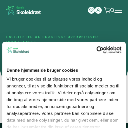
Spring
til
indhold
FACILITETER OG PRAKTISKE OVERVEJELSER
IDRÆTSFAGET
Få sparring på dine praktiske
overvejelser
Denne hjemmeside bruger cookies
Vi bruger cookies til at tilpasse vores indhold og
annoncer, til at vise dig funktioner til sociale medier og til
Gamle gymnastiksa
at analysere vores trafik. Vi deler også oplysninger om
Badning efter idræt
muligheder
din brug af vores hjemmeside med vores partnere inden
for sociale medier, annonceringspartnere og
Læs mere
Læs mere
analysepartnere. Vores partnere kan kombinere disse
data med andre oplysninger, du har givet dem, eller som
de har indsamlet fra din brug af deres tjenester.