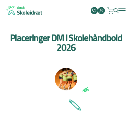
Spring
til
indhold
Placeringer DM i Skolehåndbold
2026