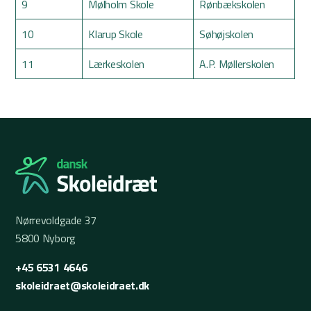
9
Mølholm Skole
Rønbækskolen
10
Klarup Skole
Søhøjskolen
11
Lærkeskolen
A.P. Møllerskolen
Nørrevoldgade 37
5800 Nyborg
+45 6531 4646
skoleidraet@skoleidraet.dk