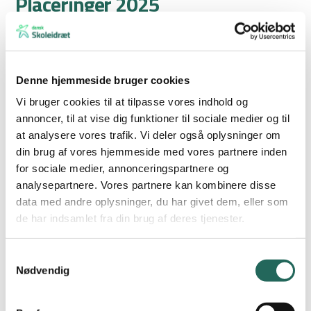
Placeringer 2025
Placering
Drenge
Piger
1
Nymarkskolen
Skolen ved Sundet
Denne hjemmeside bruger cookies
Vi bruger cookies til at tilpasse vores indhold og
2
Skødstrup Skole
Nymarkskolen
annoncer, til at vise dig funktioner til sociale medier og til
at analysere vores trafik. Vi deler også oplysninger om
3
Sankt Birgitta Skole
Sønderrisskolen
din brug af vores hjemmeside med vores partnere inden
4
Hjallerup Skole
Skipper Clement Skole
for sociale medier, annonceringspartnere og
analysepartnere. Vores partnere kan kombinere disse
5
Laursens Realskole
Vestskolen
data med andre oplysninger, du har givet dem, eller som
de har indsamlet fra din brug af deres tjenester.
6
VSD Balling
Campus Ringsted
7
Grønnemose Skole
Mølholm Skole
Samtykkevalg
Nødvendig
8
Stjernevejskolen
Tarm Skole