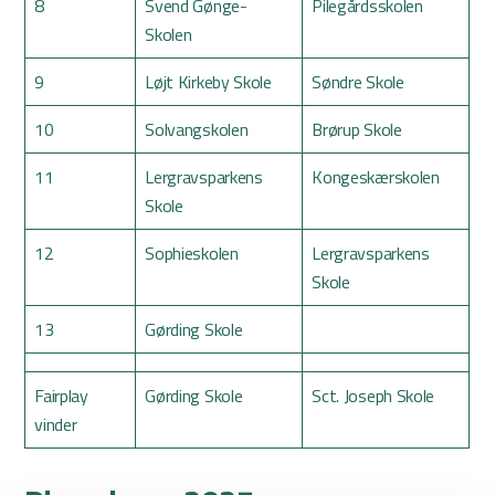
8
Svend Gønge-
Pilegårdsskolen
Skolen
9
Løjt Kirkeby Skole
Søndre Skole
10
Solvangskolen
Brørup Skole
11
Lergravsparkens
Kongeskærskolen
Skole
12
Sophieskolen
Lergravsparkens
Skole
13
Gørding Skole
Fairplay
Gørding Skole
Sct. Joseph Skole
vinder