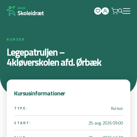
Spring
til
indhold
KURSER
Legepatruljen –
4kløverskolen afd. Ørbæk
Kursusinformationer
Kursus
TYPE:
25. aug. 2026 09:00
START: