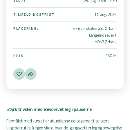
25. aug. 2026 13:30
SLUT:
17. aug. 2026
TILMELDINGSFRIST
4kløverskolen afd. Ørbæk
PLACERING:
Langemosevej 1
5853 Ørbæk
350 kr.
PRIS:
Styrk trivslen med elevdrevet leg i pauserne
Formålet med kurset er at uddanne deltagerne til at være
Legepatrulje på egen skole, hvor de igangsætter leg og bevægelse