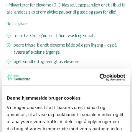
i frikvarterer for eleverne i 0.-3. klasse. Legepatruljen er et tilbud til
alle landets skoler om aktive pauser til glæde og gavn for alle!
Dette giver:
mere liv i skolegården – både fysisk og socialt.
bedre trivsel blandt eleverne både på egen årgang – og på
tværs af skolens årgange.
øget sundhed og læring hos eleverne
Kurset indeholder introduktion til lege, som både faciliteres af
instruktøren, men også hvor deltagerne er opdelt i mindre grupper,
der instruerer hinanden i udvalgte lege og selv leger med.
Derudover får eleverne en masse praktisk viden og gode råd om
Denne hjemmeside bruger cookies
både de praktiske aktiviteter og det at være rollemodel og
Vi bruger cookies til at tilpasse vores indhold og
igangsætter.
annoncer, til at vise dig funktioner til sociale medier og til
Ved åbne kurser anbefales det, at den enkelte skole efter egne
at analysere vores trafik. Vi deler også oplysninger om
kriterier udvælger 6-8 elever, gerne af begge køn og på tværs af
din brug af vores hjemmeside med vores partnere inden