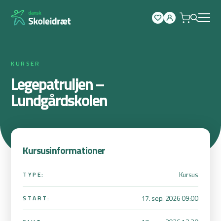
Spring
til
indhold
KURSER
Legepatruljen –
Lundgårdskolen
Kursusinformationer
Kursus
TYPE:
17. sep. 2026 09:00
START: