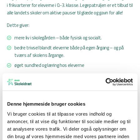
i frikvarterer for eleverne i 0.-3. klasse. Legepatruljen er et tilbud til
alle landets skoler om aktive pauser til glæde og gavn for alle!
Dette giver:
mere liv i skolegården – både fysisk og socialt.
bedre trivsel blandt eleverne både på egen årgang – og på
tværs af skolens årgange.
øget sundhed og læring hos eleverne
Kurset indeholder introduktion til lege, som både faciliteres af
instruktøren, men også hvor deltagerne er opdelt i mindre grupper,
der instruerer hinanden i udvalgte lege og selv leger med.
Derudover får eleverne en masse praktisk viden og gode råd om
Denne hjemmeside bruger cookies
både de praktiske aktiviteter og det at være rollemodel og
Vi bruger cookies til at tilpasse vores indhold og
igangsætter.
annoncer, til at vise dig funktioner til sociale medier og til
Ved åbne kurser anbefales det, at den enkelte skole efter egne
at analysere vores trafik. Vi deler også oplysninger om
kriterier udvælger 6-8 elever, gerne af begge køn og på tværs af
din brug af vores hjemmeside med vores partnere inden