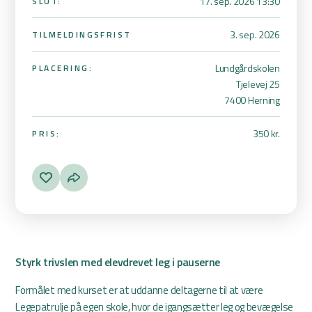
17. sep. 2026 13:30
SLUT:
3. sep. 2026
TILMELDINGSFRIST
Lundgårdskolen
PLACERING:
Tjelevej 25
7400 Herning
350 kr.
PRIS:
Styrk trivslen med elevdrevet leg i pauserne
Formålet med kurset er at uddanne deltagerne til at være
Legepatrulje på egen skole, hvor de igangsætter leg og bevægelse