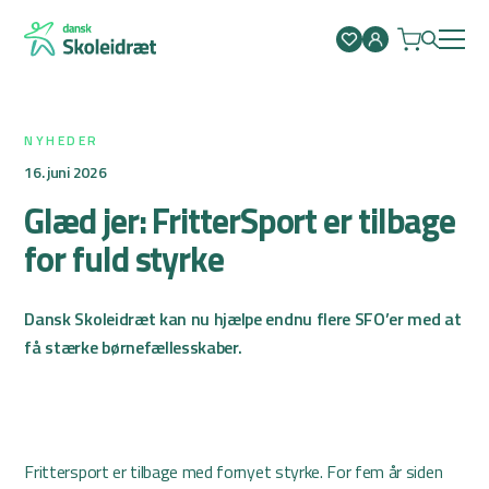
Spring
til
indhold
NYHEDER
16. juni 2026
Glæd jer: FritterSport er tilbage
for fuld styrke
Dansk Skoleidræt kan nu hjælpe endnu flere SFO’er med at
få stærke børnefællesskaber.
Frittersport er tilbage med fornyet styrke. For fem år siden