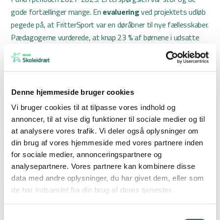
gode fortællinger mange. En
evaluering
ved projektets udløb
pegede på, at FritterSport var en døråbner til nye fællesskaber.
Pædagogerne vurderede, at knap 23 % af børnene i udsatte
positioner, som deltog i FritterSport, indgik i nye fællesskaber.
Evalueringen viste også en positiv udvikling i børnenes
oplevelse af ensomhed i skolen. Her faldt andelen, der svarede
Denne hjemmeside bruger cookies
ja til, at de følte sig ensomme, fra 40 % før indsatsen til 17 %
Vi bruger cookies til at tilpasse vores indhold og
efter. Rapporten pegede på, at det kan hænge sammen med,
annoncer, til at vise dig funktioner til sociale medier og til
at børnene gennem FritterSport lærer hinanden bedre at kende
at analysere vores trafik. Vi deler også oplysninger om
på tværs af klasser og årgange.
din brug af vores hjemmeside med vores partnere inden
for sociale medier, annonceringspartnere og
Flere med i fællesskaber
analysepartnere. Vores partnere kan kombinere disse
data med andre oplysninger, du har givet dem, eller som
Nu bliver indsatsen opskaleret og forankret endnu bredere.
de har indsamlet fra din brug af deres tjenester.
Målet med projektet er i denne omgang at nå ud til 50 SFO’er
over tre år og dermed skabe gode bevægelsesoplevelser for
Samtykkevalg