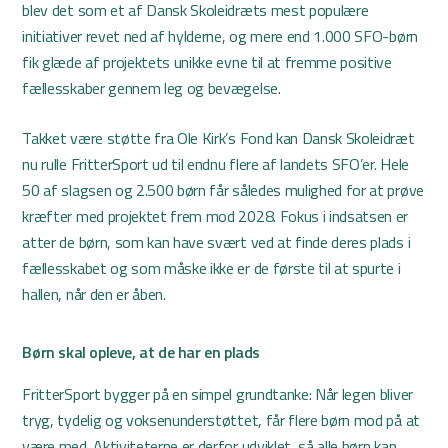
blev det som et af Dansk Skoleidræts mest populære
initiativer revet ned af hylderne, og mere end 1.000 SFO-børn
fik glæde af projektets unikke evne til at fremme positive
fællesskaber gennem leg og bevægelse.
Takket være støtte fra Ole Kirk’s Fond kan Dansk Skoleidræt
nu rulle FritterSport ud til endnu flere af landets SFO’er. Hele
50 af slagsen og 2.500 børn får således mulighed for at prøve
kræfter med projektet frem mod 2028. Fokus i indsatsen er
atter de børn, som kan have svært ved at finde deres plads i
fællesskabet og som måske ikke er de første til at spurte i
hallen, når den er åben.
Børn skal opleve, at de har en plads
FritterSport bygger på en simpel grundtanke: Når legen bliver
tryg, tydelig og voksenunderstøttet, får flere børn mod på at
være med. Aktiviteterne er derfor udviklet, så alle børn kan