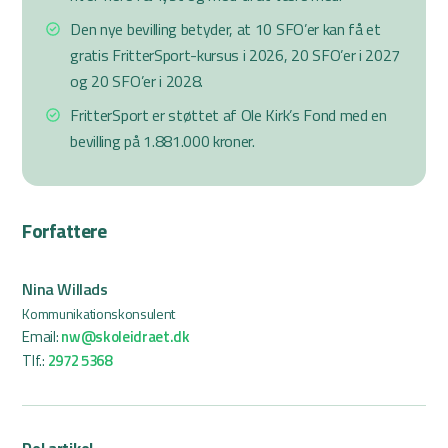
Den nye bevilling betyder, at 10 SFO’er kan få et
gratis FritterSport-kursus i 2026, 20 SFO’er i 2027
og 20 SFO’er i 2028.
FritterSport er støttet af Ole Kirk’s Fond med en
bevilling på 1.881.000 kroner.
Forfattere
Nina Willads
Kommunikationskonsulent
Email:
nw@skoleidraet.dk
Tlf.:
2972 5368