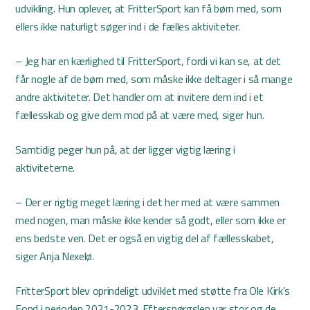
udvikling. Hun oplever, at FritterSport kan få børn med, som
ellers ikke naturligt søger ind i de fælles aktiviteter.
– Jeg har en kærlighed til FritterSport, fordi vi kan se, at det
får nogle af de børn med, som måske ikke deltager i så mange
andre aktiviteter. Det handler om at invitere dem ind i et
fællesskab og give dem mod på at være med, siger hun.
Samtidig peger hun på, at der ligger vigtig læring i
aktiviteterne.
– Der er rigtig meget læring i det her med at være sammen
med nogen, man måske ikke kender så godt, eller som ikke er
ens bedste ven. Det er også en vigtig del af fællesskabet,
siger Anja Nexelø.
FritterSport blev oprindeligt udviklet med støtte fra Ole Kirk’s
Fond i perioden 2021-2023. Efterspørgslen var stor og de