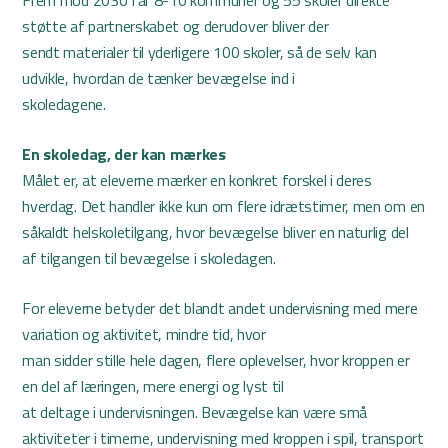
Frem mod 2030 får 8-10 kommuner og 55 skoler direkte
støtte af partnerskabet og derudover bliver der
sendt materialer til yderligere 100 skoler, så de selv kan
udvikle, hvordan de tænker bevægelse ind i
skoledagene.
En skoledag, der kan mærkes
Målet er, at eleverne mærker en konkret forskel i deres
hverdag. Det handler ikke kun om flere idrætstimer, men om en
såkaldt helskoletilgang, hvor bevægelse bliver en naturlig del
af tilgangen til bevægelse i skoledagen.
For eleverne betyder det blandt andet undervisning med mere
variation og aktivitet, mindre tid, hvor
man sidder stille hele dagen, flere oplevelser, hvor kroppen er
en del af læringen, mere energi og lyst til
at deltage i undervisningen. Bevægelse kan være små
aktiviteter i timerne, undervisning med kroppen i spil, transport