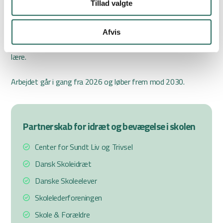
Tillad valgte
bevægelse som en naturlig del af deres
praksis – ikke som et ekstra projekt. Målet er klart: At flere
børn oplever en skoledag og en fritid med
Afvis
mere bevægelse, stærkere fællesskaber og større lyst til at
lære.
Arbejdet går i gang fra 2026 og løber frem mod 2030.
Partnerskab for idræt og bevægelse i skolen
Center for Sundt Liv og Trivsel
Dansk Skoleidræt
Danske Skoleelever
Skolelederforeningen
Skole & Forældre