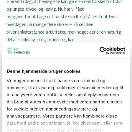
– Vi ved i dag, at bevægelse kan gøre en reel forskel for børn
og unges trivsel og læring. Nu har vi fået
mulighed for at tage det næste skridt og få det til at leve i
hverdagen på mange flere skoler – så det ikke
bliver enkeltstående aktiviteter, men noget der er en naturlig
del af skoledagen og fritiden og kan
mærkes af eleverne hver dag, siger Annegrete Juul, direktør i
Center for Sundt Liv og Trivsel.
Fokus på alle børn
Denne hjemmeside bruger cookies
En central ambition er at nå alle elever – også dem, der ikke
Vi bruger cookies til at tilpasse vores indhold og
føler sig hjemme i klassisk idræt. Derfor arbejder
annoncer, til at vise dig funktioner til sociale medier og til
partnerskabet med en tilgang, hvor bevægelse handler om
at analysere vores trafik. Vi deler også oplysninger om
deltagelse, fællesskab og gode oplevelser frem for
din brug af vores hjemmeside med vores partnere inden
præstation.
for sociale medier, annonceringspartnere og
analysepartnere. Vores partnere kan kombinere disse
– Det her handler ikke om at skabe flere idrætstalenter. Det
data med andre oplysninger, du har givet dem, eller som
handler om at give alle børn gode
de har indsamlet fra din brug af deres tjenester.