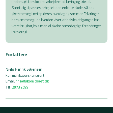
understøtter skolens arbejde med læring og trivsel.
Samtidig tilpasses arbejdet den enkelte skole, så det
giver mening i netop deres hverdag og rammer. Erfaringer
herhjemme og ude i verden viser, at helskoletilgangen kan
være brugbar, hvis man vil skabe bæredygtige forandringer
i skoleregi.
Forfattere
Niels Henrik Sørensen
Kommunikationskonsulent
Email:
nhs@skoleidraet.dk
Tlf.:
2973 2599