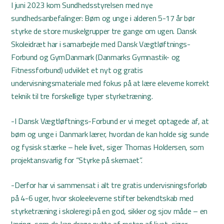
I juni 2023 kom Sundhedsstyrelsen med nye
sundhedsanbefalinger: Børn og unge i alderen 5-17 år bør
styrke de store muskelgrupper tre gange om ugen. Dansk
Skoleidræt har i samarbejde med Dansk Vægtløftnings-
Forbund
og GymDanmark (Danmarks Gymnastik- og
Fitnessforbund) udviklet et nyt og gratis
undervisningsmateriale med fokus på at lære eleverne korrekt
teknik til tre forskellige typer styrketræning.
-I Dansk Vægtløftnings-Forbund er vi meget optagede af, at
børn og unge i Danmark lærer, hvordan de kan holde sig sunde
og fysisk stærke – hele livet, siger Thomas Holdersen, som
projektansvarlig for “Styrke på skemaet”.
-Derfor har vi sammensat i alt tre gratis undervisningsforløb
på 4-6 uger, hvor skoleeleverne stifter bekendtskab med
styrketræning i skoleregi på en god, sikker og sjov måde – en