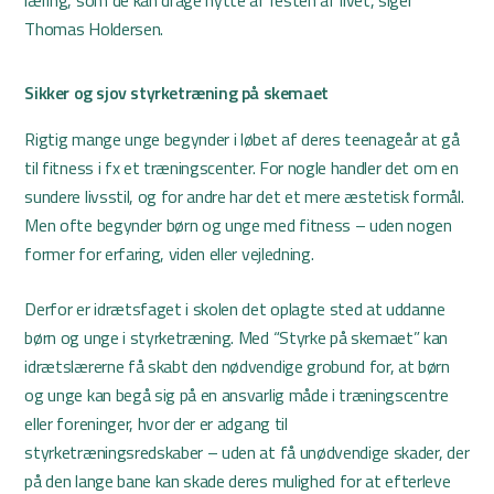
læring, som de kan drage nytte af resten af livet, siger
Thomas Holdersen.
Sikker og sjov styrketræning på skemaet
Rigtig mange unge begynder i løbet af deres teenageår at gå
til fitness i fx et træningscenter. For nogle handler det om en
sundere livsstil, og for andre har det et mere æstetisk formål.
Men ofte begynder børn og unge med fitness – uden nogen
former for erfaring, viden eller vejledning.
Derfor er idrætsfaget i skolen det oplagte sted at uddanne
børn og unge i styrketræning. Med “Styrke på skemaet” kan
idrætslærerne få skabt den nødvendige grobund for, at børn
og unge kan begå sig på en ansvarlig måde i træningscentre
eller foreninger, hvor der er adgang til
styrketræningsredskaber – uden at få unødvendige skader, der
på den lange bane kan skade deres mulighed for at efterleve