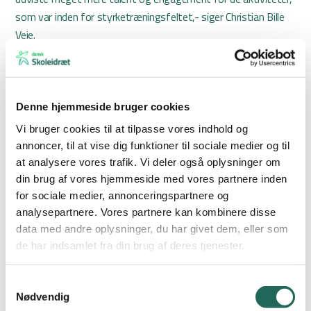
som var inden for styrketræningsfeltet,- siger Christian Bille
Veie.
Hos Dansk Skoleidræt, der har været med til at kvalificere
materialet til en skolekontekst, kan man godt forstå
idrætslærerens begejstring for materialet:
Denne hjemmeside bruger cookies
Vi bruger cookies til at tilpasse vores indhold og
-Der er en god opbygning af lektionsplan med fokus på både
annoncer, til at vise dig funktioner til sociale medier og til
specifik opvarmning, korrekt teknik og forskellige måder at
at analysere vores trafik. Vi deler også oplysninger om
opbygge en workout samt evaluering, hvor eleverne selv
din brug af vores hjemmeside med vores partnere inden
sætter ord på og reflekterer over timen, siger Mona
for sociale medier, annonceringspartnere og
Kvistgaard Johansen, projektleder fra Team Idræt hos Dansk
analysepartnere. Vores partnere kan kombinere disse
Skoleidræt.
data med andre oplysninger, du har givet dem, eller som
de har indsamlet fra din brug af deres tjenester.
-Det er et utroligt gennemarbejdet undervisningsmateriale,
der virkelig kan danne grundlag for en sund, informeret og
Samtykkevalg
Nødvendig
alsidig styrketræning i idrætsundervisningen, siger Mona