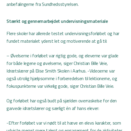
anbefalingerne fra Sundhedsstyrelsen.
Stærkt og gennemarbejdet undervisningsmateriale
Flere skoler har allerede testet undervisningsforløbet og har
fundet materialet yderst let og motiverende at gå til:
– Øvelserne i forløbet var rigtig gode, og eleverne var glade
for både legene og øvelserne, siger Christian Bille Veie,
Idrætslærer på Elise Smith Skolen i Aarhus. -Videoerne var
også utrolig hjælpsomme i forberedelsen til lektionerne, og
fokuspunkterne var virkelig gode, siger Christian Bille Veie.
Og forløbet har også budt på sjælden overraskelse for den
garvede idrætslærer og særligt én af hans elever:
-Efter forløbet var vi nødt til at hæve en elevs karakter, som
udviste meget mere talent og engagement for de aktiviteter,