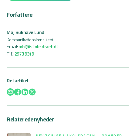
Forfattere
Maj Bukhave Lund
Kommunikationskonsulent
Email:
mbl@skoleidraet.dk
Tlf.:
2973 9319
Del artikel
Relaterede nyheder
BEVÆGELSE I SKOLEDAGEN
NYHEDER