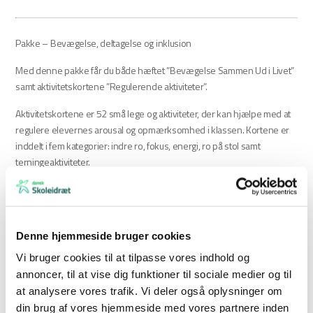
Pakke – Bevægelse, deltagelse og inklusion
Med denne pakke får du både hæftet ”Bevægelse Sammen Ud i Livet”
samt aktivitetskortene ”Regulerende aktiviteter”.
Aktivitetskortene er 52 små lege og aktiviteter, der kan hjælpe med at
regulere elevernes arousal og opmærksomhed i klassen. Kortene er
inddelt i fem kategorier: indre ro, fokus, energi, ro på stol samt
terningeaktiviteter.
Hæftet ”Bevægelse Sammen Ud i Livet” indeholder en række
pædagogiske og didaktiske værktøjer samt konkrete aktiviteter til at
hjælpe flere børn til at kunne deltage i bevægelsesaktiviteter i skolen.
Denne hjemmeside bruger cookies
Hæftet fungerer som undervisningsmaterialet til kompetenceløftet
“Bevægelse i specialundervisningen”.
Læs mere om
Vi bruger cookies til at tilpasse vores indhold og
kompetenceløftet her
.
annoncer, til at vise dig funktioner til sociale medier og til
at analysere vores trafik. Vi deler også oplysninger om
Materialerne kan hjælpe dig i arbejdet med at anvende bevægelse i
din brug af vores hjemmeside med vores partnere inden
klasserummet samt sikre deltagelse i bevægelsesaktiviteter for elever