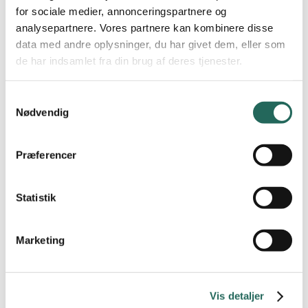
for sociale medier, annonceringspartnere og
i almenskolen samt til specialundervisning.
analysepartnere. Vores partnere kan kombinere disse
Prisen på produktet tillægges fragt og ekspeditionsgebyr jvf
Dansk
data med andre oplysninger, du har givet dem, eller som
Skoleidræts handelsbetingelser.
de har indsamlet fra din brug af deres tjenester.
Husk: Er din skole
Medlem+
får I 15 % rabat på Legepatruljehæftet.
Samtykkevalg
Nødvendig
Features
Didaktisk og pædagogiske
A5 kort i slidstærkt materiale
værktøjer
Præferencer
Kan bruges til specialskoler og
Inspiration til aktiviteter
almenskoler
Statistik
Tilføj til kurv
Marketing
Vis detaljer