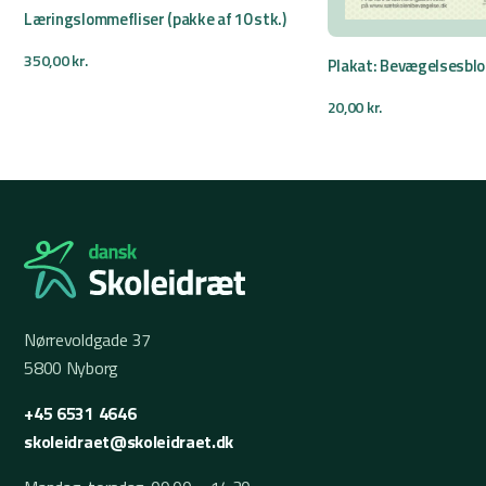
Læringslommefliser (pakke af 10 stk.)
350,00
kr.
Plakat: Bevægelsesblo
20,00
kr.
Nørrevoldgade 37
5800 Nyborg
+45 6531 4646
skoleidraet@skoleidraet.dk