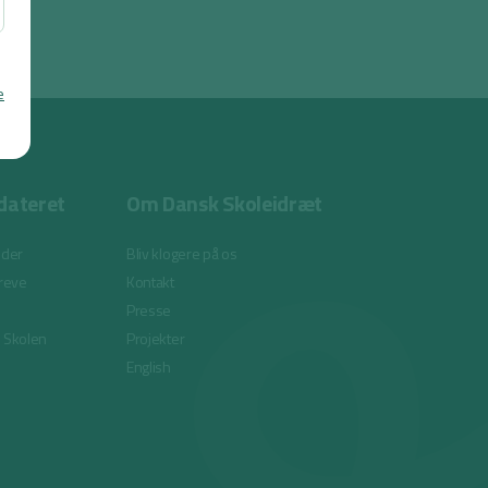
e
dateret
Om Dansk Skoleidræt
eder
Bliv klogere på os
reve
Kontakt
Presse
i Skolen
Projekter
English