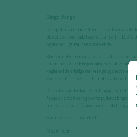
Bingo-fange
Der opstilles en bane eller et område med seks keg
alt). Under hver kegle ligger et tal fra 1 – 12. Alle 
og alle de ulige tal i den anden ende.
Klassen deles op i par, som alle skal holde hinand
to-tre par, får en
bingoplade
, de skal udfylde v
keglerne i den rigtige rækkefølge og sætte et X ov
Hvert par får et bestemt tal at starte ved.
De to-tre par der ikke får en bingoplade er fang
fange et andet par og overtage deres bingoplade.
mister sin plade, så bliver parret selv til fangere
Hvem får først pladen fuld?
Materialer