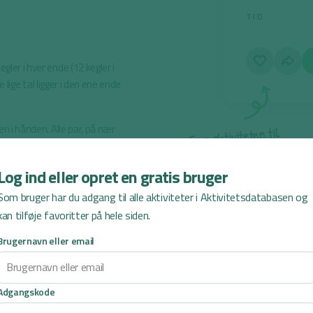
TID
ler i hver ende (12 kegler i
de lige tal ligger i den ene ende
en i hånden. Alle par, på nær
l
i
t
n
e
t
e
t
i
v
i
t
k
a
m
e
G
ed at finde tallene under
e
r
e
n
e
s
er tallet på deres plade.
Log ind eller opret en gratis bruger
Som bruger har du adgang til alle aktiviteter i Aktivitetsdatabasen og
ere. For dem gælder det om at
kan tilføje favoritter på hele siden.
 Hvis man bliver fanget og
, og skal fange et andet par.
Brugernavn eller email
Adgangskode