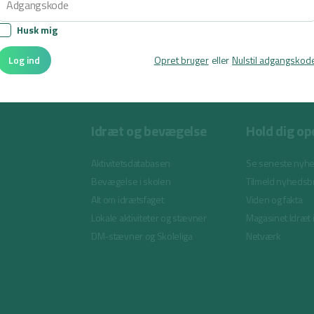
Husk mig
Log ind
Opret bruger
eller
Nulstil adgangskod
Idræt og bevægelse
Hold dig op
Aktivitetsdatabasen
Se seneste nyh
Bevægelse i skolen
Tilmeld nyhedsb
Alt om idrætsfaget
Viden og fakta
Lokale aktiviteter og stævner
Magasinet Idræt 
DM-stævner og Skoleliga
Netværk