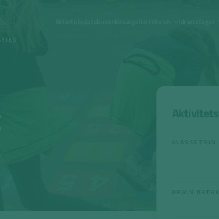
Aktivitetsdatabasen
Bevægelse i skolen
Idrætsfaget
GELEG
g
Aktivitet
KLASSETRIN
BRAIN BREA