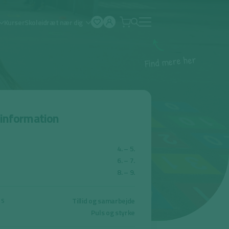
Kurser
Skoleidræt nær dig
Åben
menu
r
e
h
e
r
e
m
d
n
i
F
sinformation
4. – 5.
6. – 7.
8. – 9.
Tillid og samarbejde
KS
Puls og styrke