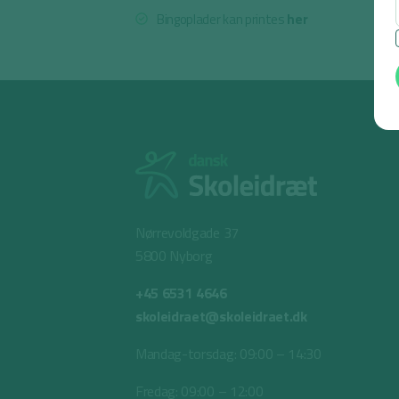
Bingoplader kan printes
her
Nørrevoldgade 37
5800 Nyborg
+45 6531 4646
skoleidraet@skoleidraet.dk
Mandag-torsdag: 09:00 – 14:30
Fredag: 09:00 – 12:00