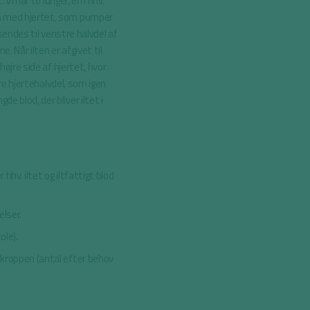
Vi har to lunger, en i hhv.
n med hjertet, som pumper
 sendes til venstre halvdel af
. Når ilten er afgivet til
højre side af hjertet, hvor
tre hjertehalvdel, som igen
 blod, der bliver iltet i
r hhv. iltet og iltfattigt blod
lser.
tole).
i kroppen (antal efter behov