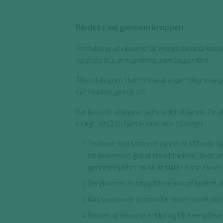
Blodets vej gennem kroppen
Formålet er, at eleverne får indsigt i blodets kredsl
og at det bl.a. er musklerne, som bruger ilten.
Åben dialog om: Hvorfor har vi lunger? Hvor mange
de? Hvad bruges de til?
Der laves to stationer som nedenstående, for at
muligt, altså to hjerter med hver to lunger.
To elever skal sammen danne et stående hje
hinanden med god afstand imellem, da de and
igennem hjertet (husk at skifte disse elever
Der placeres en stol på hver side af hjertet,
Klassens borde er muskler fordelt rundt i 
Resten af eleverne er blod og får hver udlev