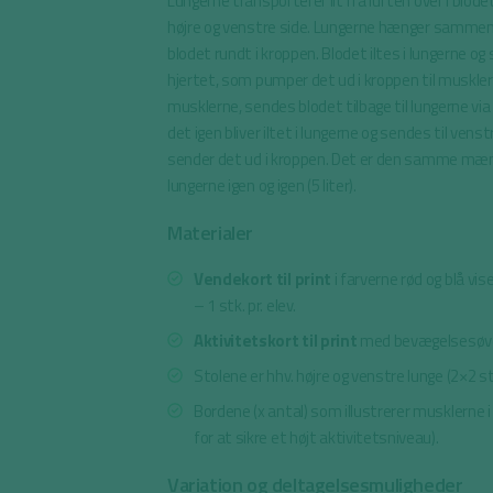
Lungerne transporterer ilt fra luften over i blodet. 
højre og venstre side. Lungerne hænger samme
blodet rundt i kroppen. Blodet iltes i lungerne og
hjertet, som pumper det ud i kroppen til musklerne
musklerne, sendes blodet tilbage til lungerne via 
det igen bliver iltet i lungerne og sendes til vens
sender det ud i kroppen. Det er den samme mængde
lungerne igen og igen (5 liter).
Materialer
Vendekort til print
i farverne rød og blå vise
– 1 stk. pr. elev.
Aktivitetskort til print
med bevægelsesøve
Stolene er hhv. højre og venstre lunge (2×2 s
Bordene (x antal) som illustrerer musklerne 
for at sikre et højt aktivitetsniveau).
Variation og deltagelsesmuligheder