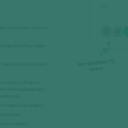
TID
øb, at blodet iltes i lungerne,
 lunger har vi? Hvor sidder
l
i
t
n
e
t
e
t
i
v
i
t
k
a
m
e
G
 sikre så høj aktivitet som
e
r
e
n
e
s
rte ved at stå overfor
re elever skal kunne løbe
 ud løbende).
 der fungerer som lungerne.
klasserummet.
eret et vendekort.