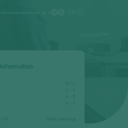
Kurser
Skoleidræt nær dig
Åben
menu
r
e
h
e
r
e
m
d
n
i
F
sinformation
0. – 1.
2. – 3.
4. – 5.
6. – 7.
Natur/teknologi
 FAG