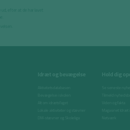
 ud, efter at de har lavet
e.
øvelsen.
Idræt og bevægelse
Hold dig op
Aktivitetsdatabasen
Se seneste nyh
Bevægelse i skolen
Tilmeld nyhedsb
Alt om idrætsfaget
Viden og fakta
Lokale aktiviteter og stævner
Magasinet Idræt 
DM-stævner og Skoleliga
Netværk