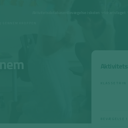
Aktivitetsdatabasen
Bevægelse i skolen
Idrætsfaget
EJ GENNEM KROPPEN
nnem
Aktivitet
KLASSETRIN
BEVÆGELSE I