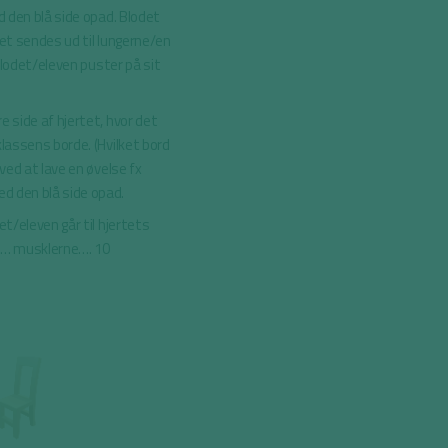
d den blå side opad. Blodet
det sendes ud til lungerne/en
 blodet/eleven puster på sit
e side af hjertet, hvor det
klassens borde. (Hvilket bord
ved at lave en øvelse fx
ed den blå side opad.
et/eleven går til hjertets
e … musklerne…. 10