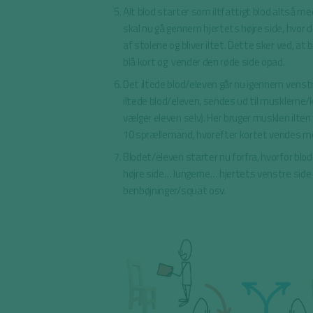
Alt blod starter som iltfattigt blod altså me
skal nu gå gennem hjertets højre side, hvor 
af stolene og bliver iltet. Dette sker ved, at
blå kort og vender den røde side opad.
Det iltede blod/eleven går nu igennem venstr
iltede blod/eleven, sendes ud til musklerne/
vælger eleven selv). Her bruger musklen ilten 
10 sprællemand, hvorefter kortet vendes m
Blodet/eleven starter nu forfra, hvorfor blod
højre side… lungerne… hjertets venstre sid
benbøjninger/squat osv.