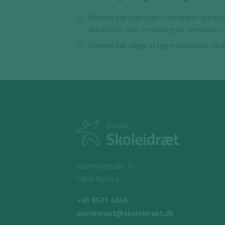
Eleverne kan suge vejret ind i lungen og puste
aktiviteten, som erstatning for vendekorten
Eleverne kan vælge at tegne kredsløbet før 
Nørrevoldgade 37
5800 Nyborg
+45 6531 4646
skoleidraet@skoleidraet.dk