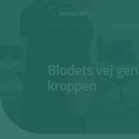
Spring
til
indhold
FORSIDE
/
AKTIVITETSDATABASE
/
BLODETS V
Blodets vej ge
kroppen