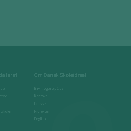
dateret
Om Dansk Skoleidræt
eder
Bliv klogere på os
reve
Kontakt
Presse
i Skolen
Projekter
English