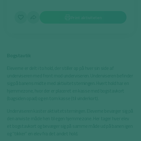
Print aktiviteten
Bogstavtik
Eleverne er delt i to hold, der stiller op på hver sin side af
underviseren med front mod underviseren. Underviseren befinder
sig på banens midte med aktivitetsterningen. Hvert hold har en
hjemmezone, hvor der er placeret en kasse med bogstavkort
(bagsiden opad) og en tom kasse (til vinderkort).
Underviseren kaster aktivitetsterningen. Eleverne bevæger sig på
den anviste måde hen til egen hjemmezone. Her tager hver elev
et bogstavkort og bevæger sig på samme måde ud på banen igen
og “tikker” en elev fra det andet hold.