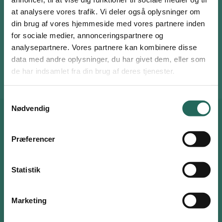
at analysere vores trafik. Vi deler også oplysninger om
Aktivitetsterning
din brug af vores hjemmeside med vores partnere inden
Bogstavkort
for sociale medier, annonceringspartnere og
analysepartnere. Vores partnere kan kombinere disse
Fire kasser
Log ind eller opret en gratis bruger
data med andre oplysninger, du har givet dem, eller som
Bolde
Som bruger har du adgang til alle aktiviteter i
de har indsamlet fra din brug af deres tjenester.
Aktivitetsdatabasen og kan tilføje favoritter på hele
siden.
Samtykkevalg
Nødvendig
Brugernavn eller email
Anbefalinger til dig
Præferencer
Adgangskode
Statistik
Husk mig
Marketing
Log ind
Opret bruger
eller
Nulstil adgangskode
Ugens Øvelse