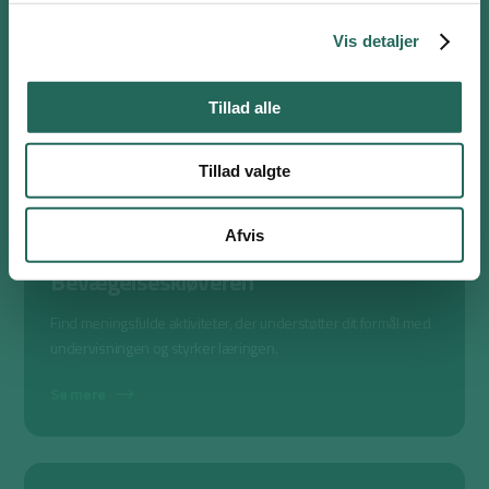
Få ny inspiration hver uge til aktive øvelser, du kan bruge i din
Vis detaljer
undervisning.
Se mere
Tillad alle
Tillad valgte
Afvis
Bevægelseskløveren
Find meningsfulde aktiviteter, der understøtter dit formål med
undervisningen og styrker læringen.
Se mere