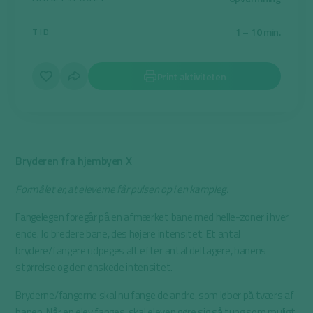
1 – 10 min.
TID
Print aktiviteten
Bryderen fra hjembyen X
Formålet er, at eleverne får pulsen op i en kampleg.
Fangelegen foregår på en afmærket bane med helle-zoner i hver
ende. Jo bredere bane, des højere intensitet. Et antal
brydere/fangere udpeges alt efter antal deltagere, banens
størrelse og den ønskede intensitet.
Bryderne/fangerne skal nu fange de andre, som løber på tværs af
banen. Når en elev fanges, skal eleven gøre sig så tung som muligt