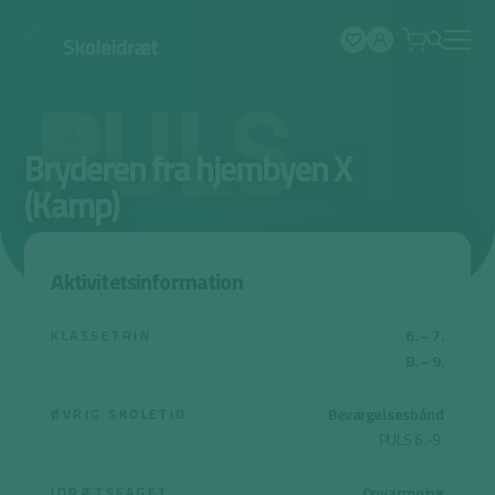
Spring
til
indhold
Bryderen fra hjembyen X
(Kamp)
Aktivitetsinformation
6. – 7.
KLASSETRIN
8. – 9.
Bevægelsesbånd
ØVRIG SKOLETID
PULS 6.-9.
Opvarmning
IDRÆTSFAGET