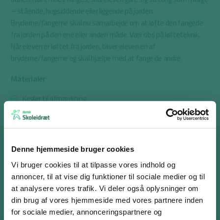
– stående, hugsiddende eller liggende på jorden.
Bryderne/fangerne skal nu samarbejde om at løfte den fangede
fra jorden på den ene eller anden måde. Vær obs på løfteteknik.
Når eleven er løftet fra jorden, bliver eleven en af
bryderne/fangerne og skal hjælpe med at fange de andre.
Materialer
Kegler til afmærkning
Overtrækstrøjer
Variation
Denne hjemmeside bruger cookies
Det kan være en fordel at have et kodeord fx Nyborg, som
Vi bruger cookies til at tilpasse vores indhold og
bryderne kan udtale, hvis der ikke er nogen der løber.
annoncer, til at vise dig funktioner til sociale medier og til
Denne leg er en del af
projektet PULS
at analysere vores trafik. Vi deler også oplysninger om
din brug af vores hjemmeside med vores partnere inden
for sociale medier, annonceringspartnere og