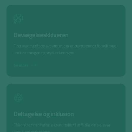
Bevægelseskløveren
Find meningsfulde aktiviteter, der understøtter dit formål med
undervisningen og styrker læringen.
Se mere
Deltagelse og inklusion
Få konkret inspiration og værktøjer til at få alle dine elever
med i undervisningen.