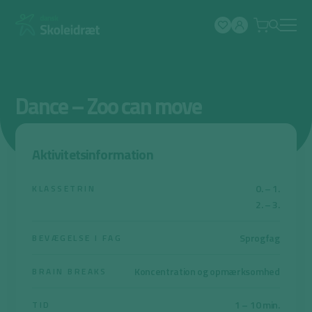
Spring
til
indhold
Dance – Zoo can move
Aktivitetsinformation
0. – 1.
KLASSETRIN
2. – 3.
Sprogfag
BEVÆGELSE I FAG
Koncentration og opmærksomhed
BRAIN BREAKS
1 – 10 min.
TID