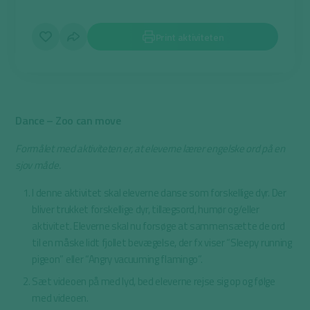
Print aktiviteten
Dance – Zoo can move
Formålet med aktiviteten er, at eleverne lærer engelske ord på en
sjov måde.
I denne aktivitet skal eleverne danse som forskellige dyr. Der
bliver trukket forskellige dyr, tillægsord, humør og/eller
aktivitet. Eleverne skal nu forsøge at sammensætte de ord
til en måske lidt fjollet bevægelse, der fx viser “Sleepy running
pigeon” eller “Angry vacuuming flamingo”.
Sæt videoen på med lyd, bed eleverne rejse sig op og følge
med videoen.