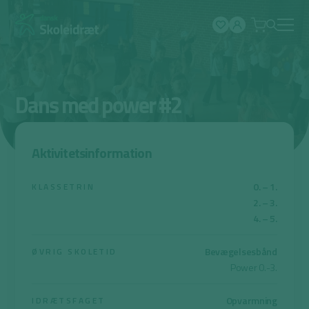
Spring
til
indhold
Dans med power #2
Aktivitetsinformation
0. – 1.
KLASSETRIN
2. – 3.
4. – 5.
Bevægelsesbånd
ØVRIG SKOLETID
Power 0.-3.
Opvarmning
IDRÆTSFAGET