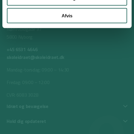
Afvis
Nørrevoldgade 37
5800 Nyborg
+45 6531 4646
skoleidraet@skoleidraet.dk
Mandag-torsdag: 09:00 – 14:30
Fredag: 09:00 – 12:00
CVR: 6083 3028
Idræt og bevægelse
Hold dig opdateret