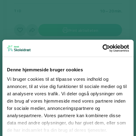
10 – 20 min.
TID
Print aktiviteten
Dans med power #2
Denne hjemmeside bruger cookies
Formålet er, at eleverne får pulsen op og føler, at de kan følge med i
Vi bruger cookies til at tilpasse vores indhold og
dansene, har det sjovt og mærker succes.
annoncer, til at vise dig funktioner til sociale medier og til
at analysere vores trafik. Vi deler også oplysninger om
Sæt videoen på med de fire danse/aktiviteter til musik, og lad
din brug af vores hjemmeside med vores partnere inden
eleverne følge efter instruktøren.
for sociale medier, annonceringspartnere og
analysepartnere. Vores partnere kan kombinere disse
Materialer
Log ind eller opret en gratis bruger
data med andre oplysninger, du har givet dem, eller som
Som bruger har du adgang til alle aktiviteter i
Storskærm/lærred/hvid væg
de har indsamlet fra din brug af deres tjenester.