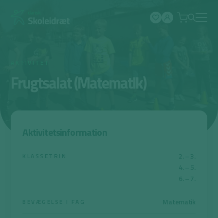
Spring
til
indhold
AKTIVITET
Frugtsalat (Matematik)
Aktivitetsinformation
2. – 3.
KLASSETRIN
4. – 5.
6. – 7.
Matematik
BEVÆGELSE I FAG