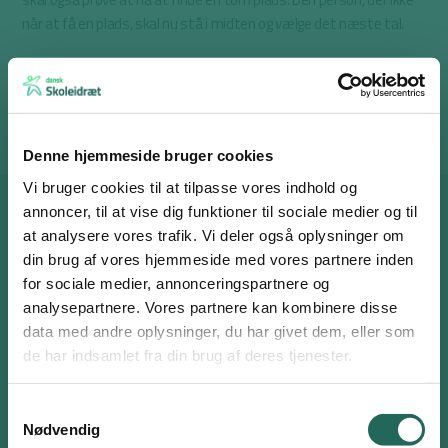
når at få en plads, skal nu stå i midten og vælge det næste tal.
Materialer
Stole til alle eller andet, der markere ens plads i cirklen.
Denne hjemmeside bruger cookies
Vi bruger cookies til at tilpasse vores indhold og
annoncer, til at vise dig funktioner til sociale medier og til
Anbefalinger til dig
at analysere vores trafik. Vi deler også oplysninger om
din brug af vores hjemmeside med vores partnere inden
for sociale medier, annonceringspartnere og
analysepartnere. Vores partnere kan kombinere disse
Log ind eller opret en gratis bruger
data med andre oplysninger, du har givet dem, eller som
Som bruger har du adgang til alle aktiviteter i
de har indsamlet fra din brug af deres tjenester.
Aktivitetsdatabasen og kan tilføje favoritter på hele
Ugens Øvelse
siden.
Samtykkevalg
Nødvendig
Brugernavn eller email