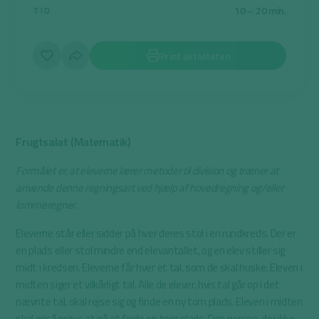
10 – 20 min.
TID
Print aktiviteten
Frugtsalat (Matematik)
Formålet er, at eleverne lærer metoder til division og træner at
anvende denne regningsart ved hjælp af hovedregning og/eller
lommeregner.
Eleverne står eller sidder på hver deres stol i en rundkreds. Der er
en plads eller stol mindre end elevantallet, og en elev stiller sig
midt i kredsen. Eleverne får hver et tal, som de skal huske. Eleven i
midten siger et vilkårligt tal. Alle de elever, hvis tal går op i det
nævnte tal, skal rejse sig og finde en ny tom plads. Eleven i midten
skal også prøve at nå at finde en tom plads. Den person, der ikke