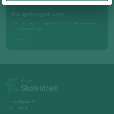
Deltagelse og inklusion
Få konkret inspiration og værktøjer til at få alle dine elever
med i undervisningen.
Se mere
Nørrevoldgade 37
5800 Nyborg