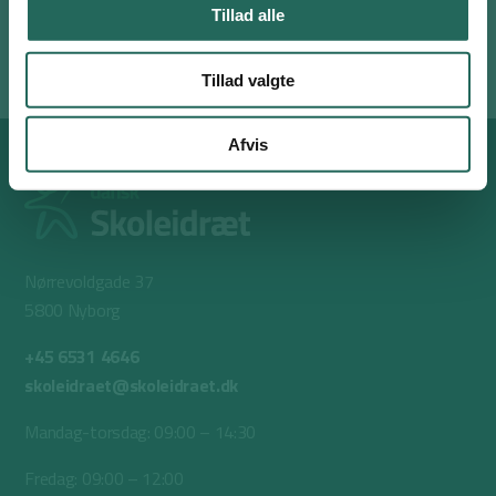
Tillad alle
Ingen
Tillad valgte
Afvis
Nørrevoldgade 37
5800 Nyborg
+45 6531 4646
skoleidraet@skoleidraet.dk
Mandag-torsdag: 09:00 – 14:30
Fredag: 09:00 – 12:00