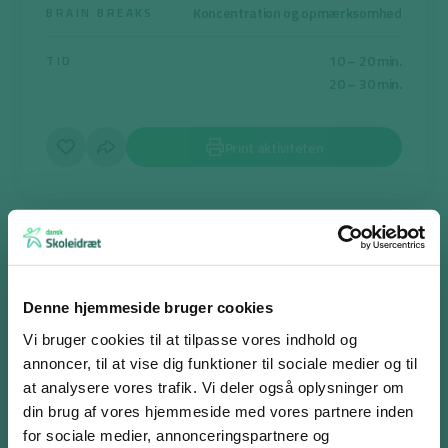
Koncentration og opmærksomhed
BRAIN BREAKS
10 – 20 min.
TID
20 – 30 min.
Print aktiviteten
Mønsterløb
Formålet er, at eleverne holder deres koncentration, mens de
Denne hjemmeside bruger cookies
samarbejder om øvelsen.
Vi bruger cookies til at tilpasse vores indhold og
annoncer, til at vise dig funktioner til sociale medier og til
Eleverne stiller sig i rundkredse med 10-15 elever i hver, og med 1-
at analysere vores trafik. Vi deler også oplysninger om
2 meters afstand. Én elev står i midten. I hver rundkreds skal de
din brug af vores hjemmeside med vores partnere inden
nu lave et løbemønster ved at bytte pladser.
for sociale medier, annonceringspartnere og