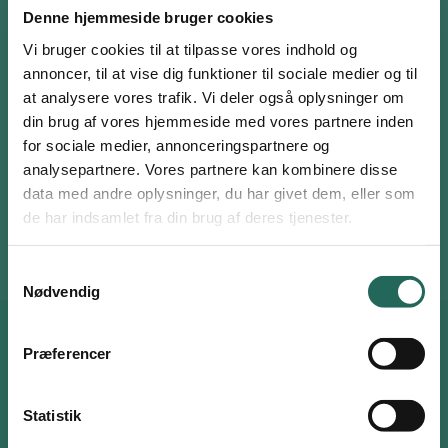
Denne hjemmeside bruger cookies
Vi bruger cookies til at tilpasse vores indhold og
Venligst accepter
Statistikker, marketing
for at se
annoncer, til at vise dig funktioner til sociale medier og til
at analysere vores trafik. Vi deler også oplysninger om
denne video.
din brug af vores hjemmeside med vores partnere inden
for sociale medier, annonceringspartnere og
Ændr dine cookie præferencer her
analysepartnere. Vores partnere kan kombinere disse
Log ind eller opret en gratis bruger
data med andre oplysninger, du har givet dem, eller som
Som bruger har du adgang til alle aktiviteter i
de har indsamlet fra din brug af deres tjenester.
Aktivitetsdatabasen og kan tilføje favoritter på hele
siden.
Samtykkevalg
Nødvendig
Brugernavn eller email
Præferencer
Måske er du også interesseret i…
Adgangskode
Statistik