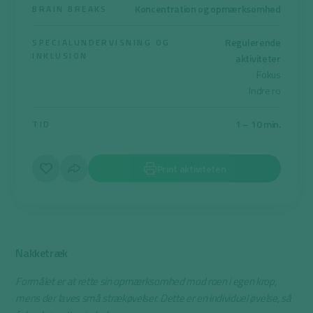
Koncentration og opmærksomhed
BRAIN BREAKS
Regulerende
SPECIALUNDERVISNING OG
INKLUSION
aktiviteter
Fokus
Indre ro
1 – 10 min.
TID
Print aktiviteten
Nakketræk
Formålet er at rette sin opmærksomhed mod roen i egen krop,
mens der laves små strækøvelser. Dette er en individuel øvelse, så