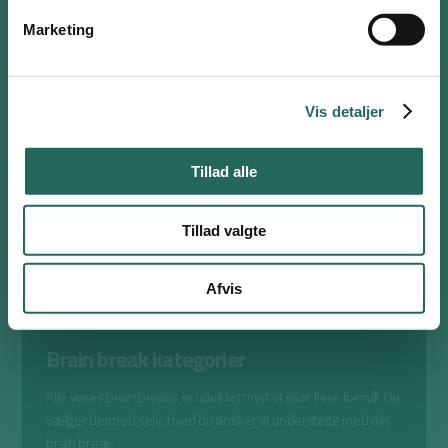
Husk mig
Marketing
Log ind
Opret bruger
eller
Nulstil adgangskode
Ugens Øvelse
Vis detaljer
Modtag vores håndplukkede brain breaks og faglige øvelser i
din indbakke hver mandag morgen.
Tillad alle
Se mere
Tillad valgte
Afvis
Brain break kategorier
Alle vores brain breaks er udviklet med et eller flere formål. Du
vælger dermed selv, hvad du ønsker at understøtte med din
brain break.