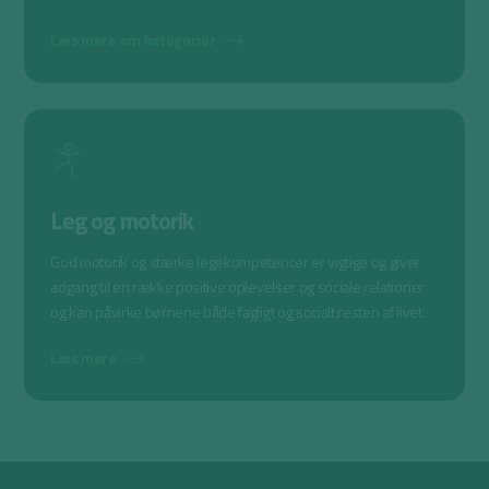
Læs mere om kategorier
Leg og motorik
God motorik og stærke legekompetencer er vigtige og giver
adgang til en række positive oplevelser og sociale relationer
og kan påvirke børnene både fagligt og socialt resten af livet.
Læs mere