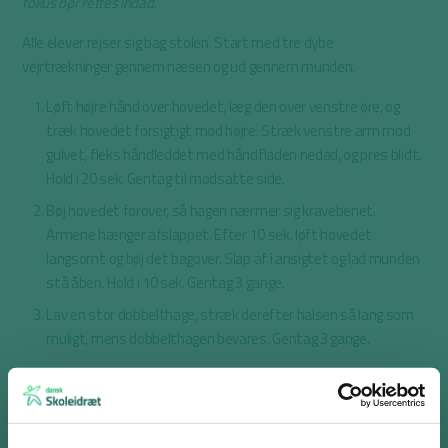
fokus bør rettes indad.
Alle elever rejser sig bag stolen. Start med tre dybe
vejrtrækninger gennem næsen og ud gennem munden.
Løft højre hånd over hovedet, læg den over venstre øre, og
træk hovedet forsigtigt mod højre. Stræk venstre arm mod
gulvet, fleks håndleddet med håndfladen nedad, og pres blidt.
Hold i 20 sek. Gentag til modsatte side.
Bøj hovedet forover, så hagen nærmer sig kravebenet.
Armene hænger afslappet. Efter 10 sek. løft hovedet
langsomt og bøj det bagover. Slap af i ansigtet og lad munden
stå åben. Hold i 10 sek. Gentag 3 gange.
Lav en stor dobbelthage, stræk derefter halsen så lang som
muligt, mens dobbelthagen bevares. Gentag 3 gange.
Materialer
Ingen