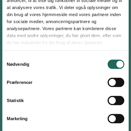
annoncer, til at vise dig funktioner til sociale medier og til
at analysere vores trafik. Vi deler også oplysninger om
Undervejs kan eleverne udforske forskellige måder at bevæge sig
din brug af vores hjemmeside med vores partnere inden
rundt på, som om de balancerer på et skib, flygter fra fjender eller
for sociale medier, annonceringspartnere og
samarbejder om at beskytte skatten. Det skaber variation i legen
analysepartnere. Vores partnere kan kombinere disse
og giver plads til både tempo, spænding og kreativitet.
Log ind eller opret en gratis bruger
data med andre oplysninger, du har givet dem, eller som
Legen lægger op til at eleverne sammen kan udvikle fortællingen
Som bruger har du adgang til alle aktiviteter i
de har indsamlet fra din brug af deres tjenester.
og finde på nye roller, regler eller udfordringer. På den måde bliver
Aktivitetsdatabasen og kan tilføje favoritter på hele
eleverne medskabere af legen og får mulighed for at præge både
siden.
Samtykkevalg
historien og bevægelserne.
Nødvendig
Brugernavn eller email
Materialer
Præferencer
Frikvarterskort med Piraterne kommer
Adgangskode
Statistik
Husk mig
Marketing
Log ind
Opret bruger
eller
Nulstil adgangskode