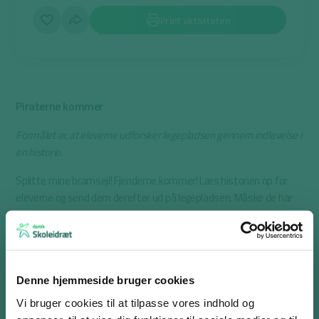
Print aktiviteten
Piraterne kommer
Formålet er, at eleverne udforsker legepladsen gennem indlevelse i
en historie
.
Splitte mine bramsejl! Fjenderne kommer! Læs historien op for
eleverne og send dem derefter ud på legepladsen. Måske de har
lyst til at lege det, de netop har hørt i historien.
Eleverne kan gennem legen forestille sig, at de er en del af et
piratskib, hvor de sammen skal holde udkig efter fjender og
reagere på de udfordringer, der opstår undervejs. Historien giver
Denne hjemmeside bruger cookies
mulighed for, at eleverne lever sig ind i rollen som pirater og bruger
Vi bruger cookies til at tilpasse vores indhold og
fantasien aktivt gennem bevægelse og leg.