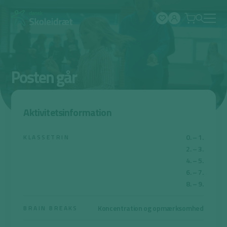
Spring
til
indhold
Posten går
Aktivitetsinformation
0. – 1.
KLASSETRIN
2. – 3.
4. – 5.
6. – 7.
8. – 9.
Koncentration og opmærksomhed
BRAIN BREAKS