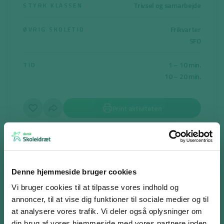
Trivsel og samarbejde
STYRK KLASSEN
Frikvarter
ØVRIG SKOLETID
SFO
1 – 10 min.
TID
10 – 20 min.
Print aktiviteten
Posten går
Denne hjemmeside bruger cookies
Vi bruger cookies til at tilpasse vores indhold og
Formålet er, at eleverne øver deres koncentration, reaktionsevne
annoncer, til at vise dig funktioner til sociale medier og til
og samarbejde, samt har det sjovt gennem leg og bevægelse .
at analysere vores trafik. Vi deler også oplysninger om
Eleverne står i en rundkreds om blindebukken, som skal forsøge
din brug af vores hjemmeside med vores partnere inden