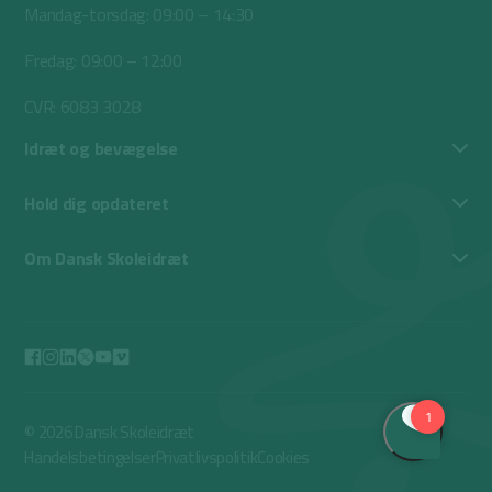
Mandag-torsdag: 09:00 – 14:30
Fredag: 09:00 – 12:00
CVR: 6083 3028
Idræt og bevægelse
Hold dig opdateret
Om Dansk Skoleidræt
© 2026 Dansk Skoleidræt
Handelsbetingelser
Privatlivspolitik
Cookies