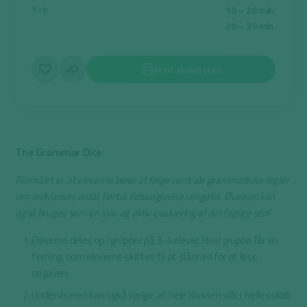
10 – 20 min.
TID
20 – 30 min.
Print aktiviteten
The Grammar Dice
Formålet er, at eleverne lærer at følge centrale grammatiske regler
om ordklasser, ental, flertal, tidsangivelse i engelsk. Øvelsen kan
også bruges som en sjov og aktiv evaluering af det faglige stof.
Eleverne deles op i grupper på 3-4 elever. Hver gruppe får en
terning, som eleverne skiftes til at slå med for at løse
opgaven.
Underviseren kan også vælge, at hele klassen slår i fællesskab