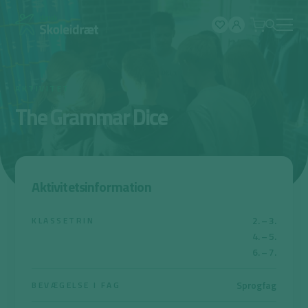
Spring
til
indhold
AKTIVITET
The Grammar Dice
Aktivitetsinformation
2. – 3.
KLASSETRIN
4. – 5.
6. – 7.
Sprogfag
BEVÆGELSE I FAG