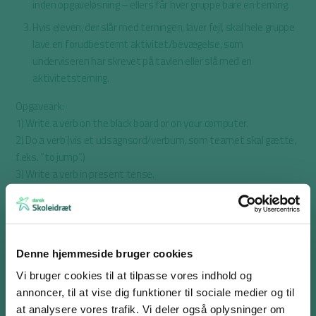
inden opgaveløsning – ellers får hver gruppe bare en terning.
Hvis eleven, der slår med terningen, laver fejl, skal hele gruppe
lave en forudbestemt aktivitet/bevægelse, som
underviseren har skrevet på tavlen eller slå med en
aktivitetsterning.
Opgaveark:
1) Write a verb on the black board or on your computer.
2) Do a verb (vis et udsagnsord/verbum, som teamet skal gætte,
f.eks. ”to jump”.)
3) Write a verb in present tense.
4) Do two verbs and put them into a sentence (f.eks. “I walk and
talk a lot.”). Teamet skal gætte verberne.
5) Write a verb in past tense.
6) Tell and show a verb – you may do and talk the verb, but not
Denne hjemmeside bruger cookies
mention the verb.
Vi bruger cookies til at tilpasse vores indhold og
Materialer
annoncer, til at vise dig funktioner til sociale medier og til
at analysere vores trafik. Vi deler også oplysninger om