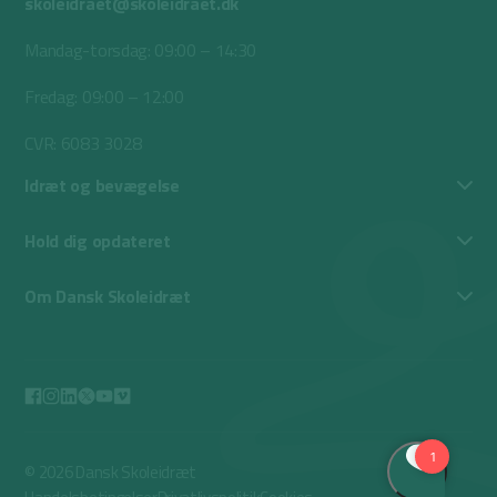
skoleidraet@skoleidraet.dk
Mandag-torsdag: 09:00 – 14:30
Fredag: 09:00 – 12:00
CVR: 6083 3028
Idræt og bevægelse
Hold dig opdateret
Om Dansk Skoleidræt
© 2026 Dansk Skoleidræt