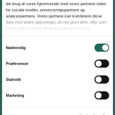
Terninger (gerne skumterninger eller lommeterninger)
din brug af vores hjemmeside med vores partnere inden
Papir
for sociale medier, annonceringspartnere og
Ark med opgavebeskrivelser
analysepartnere. Vores partnere kan kombinere disse
Log ind eller opret en gratis bruger
data med andre oplysninger, du har givet dem, eller som
Som bruger har du adgang til alle aktiviteter i
de har indsamlet fra din brug af deres tjenester.
Aktivitetsdatabasen og kan tilføje favoritter på hele
siden.
Samtykkevalg
Nødvendig
Anbefalinger til dig
Brugernavn eller email
Præferencer
Adgangskode
Statistik
Husk mig
Ugens Øvelse
Marketing
Log ind
Opret bruger
eller
Nulstil adgangskode
Få ny inspiration hver uge til aktive øvelser, du kan bruge i din
undervisning.